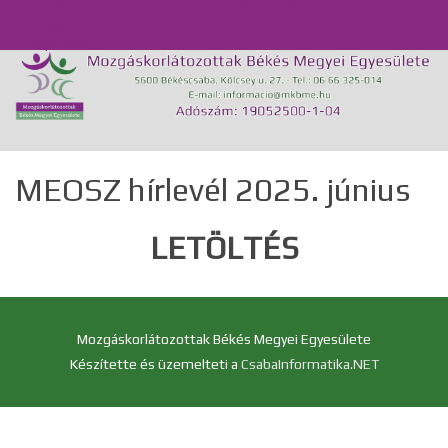
Önálló Életvitel Központ és Támogató Szolgálat
Közérdekű adatok
GDPR
Kapcsolat
MEOSZ hírlevél 2025. június
LETÖLTÉS
Mozgáskorlátozottak Békés Megyei Egyesülete
Készítette és üzemelteti a
CsabaInformatika.NET