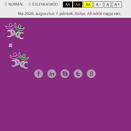
NORMÁL
ÉJSZAKAI MÓD
AA
AA
AA
A -
A
A +
Ma
2026. augusztus 7. péntek,
Ibolya, Afrodité
napja van.
Főoldal
Egyesület
Galéria
Videótár
Dokumentumok
Tájékoztató anyagok
Szervezeteink
Intézményeink
Csillag Szociális Szolgáltató Központ, Lakóotthon és Integrált
Támogató Szolgáltatás
MKBME Napraforgó EGYMI