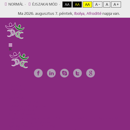
NORMÁL
ÉJSZAKAI MÓD
AA
AA
AA
A -
A
A +
Ma
2026. augusztus 7. péntek,
Ibolya, Afrodité
napja van.
Főoldal
Egyesület
Galéria
Videótár
Dokumentumok
Tájékoztató anyagok
Szervezeteink
Intézményeink
Csillag Szociális Szolgáltató Központ, Lakóotthon és Integrált
Támogató Szolgáltatás
MKBME Napraforgó EGYMI