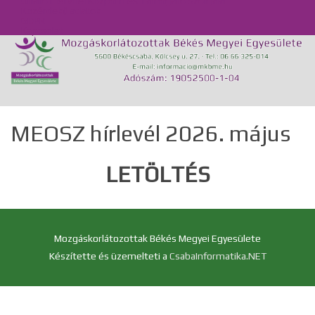
Önálló Életvitel Központ és Támogató Szolgálat
Közérdekű adatok
GDPR
Kapcsolat
MEOSZ hírlevél 2026. május
LETÖLTÉS
Mozgáskorlátozottak Békés Megyei Egyesülete
Készítette és üzemelteti a
CsabaInformatika.NET