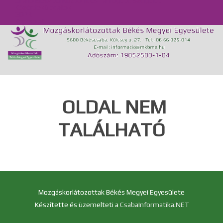
Önálló Életvitel Központ és Támogató Szolgálat
Közérdekű adatok
GDPR
Kapcsolat
OLDAL NEM
TALÁLHATÓ
Mozgáskorlátozottak Békés Megyei Egyesülete
Készítette és üzemelteti a
CsabaInformatika.NET