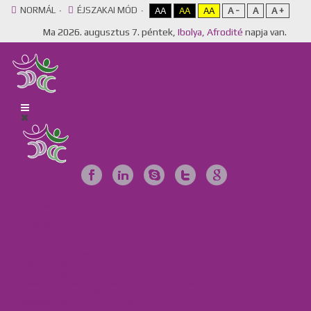
NORMÁL
ÉJSZAKAI MÓD
AA
AA
AA
A -
A
A +
Ma
2026. augusztus 7. péntek,
Ibolya, Afrodité
napja van.
Főoldal
Egyesület
Galéria
Videótár
Dokumentumok
Tájékoztató anyagok
Szervezeteink
Intézményeink
Csillag Szociális Szolgáltató Központ, Lakóotthon és Integrált
Támogató Szolgáltatás
MKBME Napraforgó EGYMI