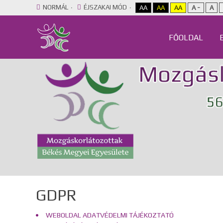
NORMÁL
ÉJSZAKAI MÓD
AA
AA
AA
A -
A
FŐOLDAL
GDPR
WEBOLDAL ADATVÉDELMI TÁJÉKOZTATÓ