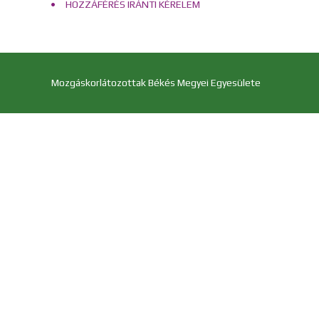
HOZZÁFÉRÉS IRÁNTI KÉRELEM
Mozgáskorlátozottak Békés Megyei Egyesülete