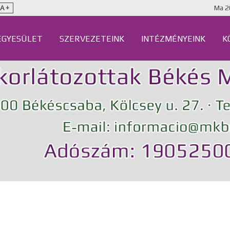
Ma
2
A +
EGYESÜLET
SZERVEZETEINK
INTÉZMÉNYEINK
K