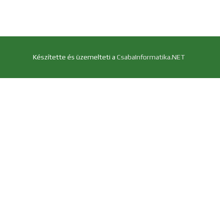
Készítette és üzemelteti a
CsabaInformatika.NET