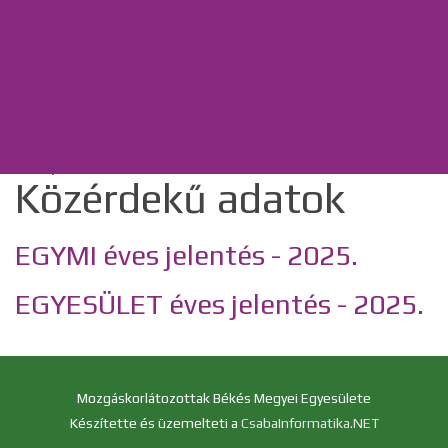
Intézményeink
Csillag Szociális Szolgáltató Központ,
Lakóotthon és Integrált Támogató
Szolgáltatás
MKBME Napraforgó EGYMI
Önálló Életvitel Központ és Támogató
Szolgálat
Közérdekű adatok
GDPR
Kapcsolat
Közérdekű adatok
EGYMI éves jelentés - 2025.
EGYESÜLET éves jelentés - 2025.
Mozgáskorlátozottak Békés Megyei Egyesülete
Készítette és üzemelteti a
CsabaInformatika.NET