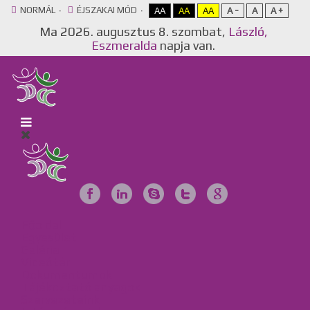
NORMÁL
ÉJSZAKAI MÓD
AA
AA
AA
A -
A
A +
Ma
2026. augusztus 8. szombat,
László,
Eszmeralda
napja van.
Főoldal
Egyesület
Galéria
Videótár
Dokumentumok
Tájékoztató anyagok
Szervezeteink