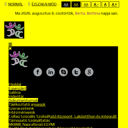
NORMÁL
ÉJSZAKAI MÓD
AA
AA
AA
A -
A
A +
Ma
2026. augusztus 6. csütörtök,
Berta, Bettina
napja van.
Főoldal
Egyesület
Galéria
Videótár
Dokumentumok
Tájékoztató anyagok
Szervezeteink
Intézményeink
Csillag Szociális Szolgáltató Központ, Lakóotthon és Integrált
Támogató Szolgáltatás
MKBME Napraforgó EGYMI