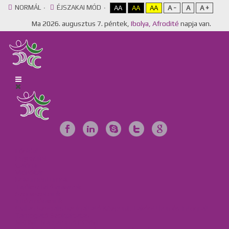
NORMÁL
ÉJSZAKAI MÓD
AA
AA
AA
A -
A
A +
Ma
2026. augusztus 7. péntek,
Ibolya, Afrodité
napja van.
Főoldal
Egyesület
Galéria
Videótár
Dokumentumok
Tájékoztató anyagok
Szervezeteink
Intézményeink
Csillag Szociális Szolgáltató Központ, Lakóotthon és Integrált
Támogató Szolgáltatás
MKBME Napraforgó EGYMI