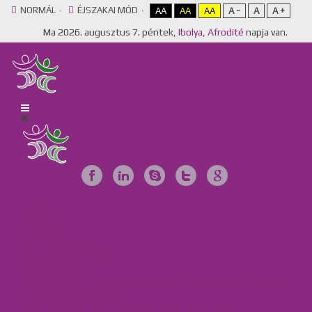
NORMÁL
ÉJSZAKAI MÓD
AA
AA
AA
A -
A
A +
Ma
2026. augusztus 7. péntek,
Ibolya, Afrodité
napja van.
Főoldal
Egyesület
Galéria
Videótár
Dokumentumok
Tájékoztató anyagok
Szervezeteink
Intézményeink
Csillag Szociális Szolgáltató Központ, Lakóotthon és Integrált
Támogató Szolgáltatás
MKBME Napraforgó EGYMI