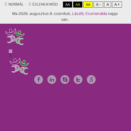
NORMÁL
ÉJSZAKAI MÓD
AA
AA
AA
A -
A
A +
Ma
2026. augusztus 8. szombat,
László, Eszmeralda
napja
van.
Főoldal
Egyesület
Galéria
Videótár
Dokumentumok
Tájékoztató anyagok
Szervezeteink
Intézményeink
Csillag Szociális Szolgáltató Központ, Lakóotthon és Integrált
Támogató Szolgáltatás