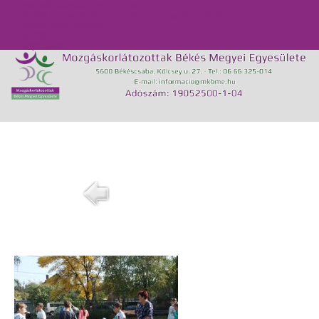
MKBME Napraforgó EGYMI
Önálló Életvitel Központ és Támogató Szolgálat
Közérdekű adatok
GDPR
Kapcsolat