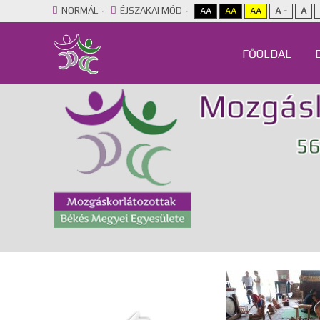
NORMÁL
ÉJSZAKAI MÓD
AA
AA
AA
A -
A
FŐOLDAL