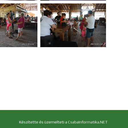
Készítette és üzemelteti a
CsabaInformatika.NET