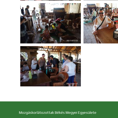
Mozgáskorlátozottak Békés Megyei Egyesülete