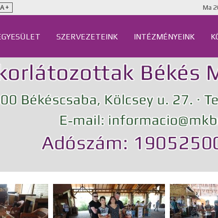
Ma
2
A +
EGYESÜLET
SZERVEZETEINK
INTÉZMÉNYEINK
K