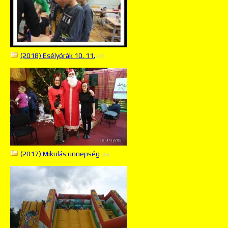
(2018) Esélyórák 10. 11.
(23)
(2017) Mikulás ünnepség
(85)