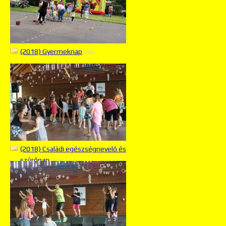
(2018) Gyermeknap
(100)
(2018) Családi egészségnevelő és
szűrőnap
(161)