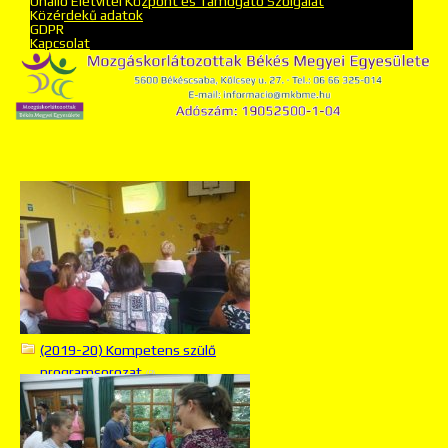
Önálló Életvitel Központ és Támogató Szolgálat
Közérdekű adatok
GDPR
Kapcsolat
(2019-20) Kompetens szülő
programsorozat
(9)