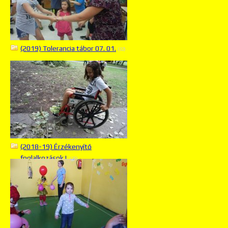
(2019) Tolerancia tábor 07. 01.
(32)
(2018-19) Érzékenyítő
foglalkozások I.
(25)