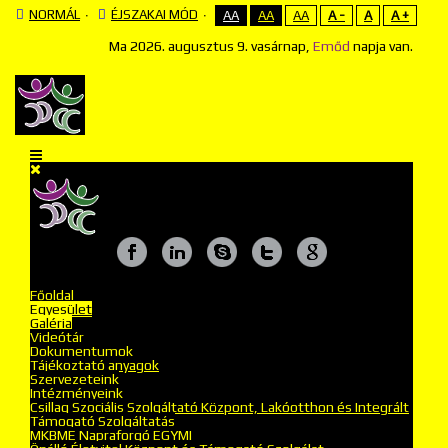
NORMÁL
ÉJSZAKAI MÓD
AA
AA
AA
A -
A
A +
Ma
2026. augusztus 9. vasárnap,
Emőd
napja van.
Főoldal
Egyesület
Galéria
Videótár
Dokumentumok
Tájékoztató anyagok
Szervezeteink
Intézményeink
Csillag Szociális Szolgáltató Központ, Lakóotthon és Integrált
Támogató Szolgáltatás
MKBME Napraforgó EGYMI