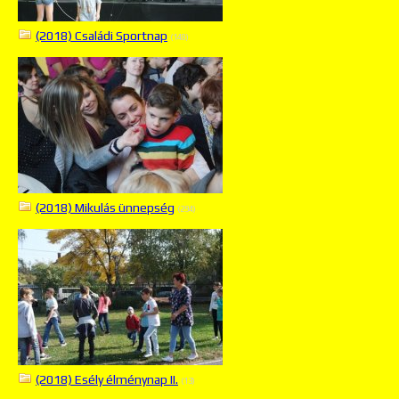
(2018) Családi Sportnap
(148)
(2018) Mikulás ünnepség
(294)
(2018) Esély élménynap II.
(13)