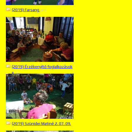
(2019) Farsang
(287)
(2019) Érzékenyítő foglalkozások
II.
(14)
(2019) Szünidei Matiné 2. 07. 09.
(25)