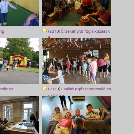
ang
(2019) Érzékenyítő foglalkozások
(287)
II.
(14)
rmeknap
(2018) Családi egészségnevelő és
(100)
szűrőnap
(161)