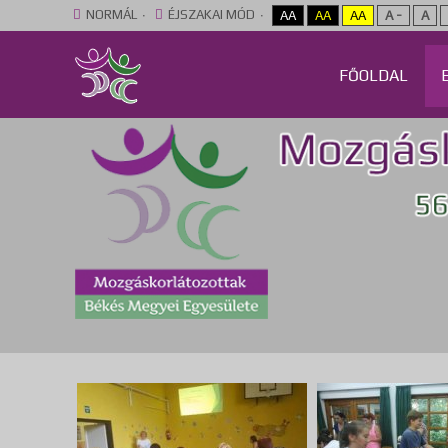
NORMÁL
ÉJSZAKAI MÓD
AA
AA
AA
A -
A
FŐOLDAL