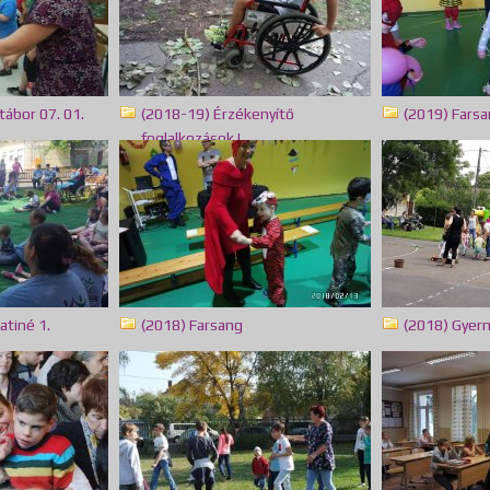
tábor 07. 01.
(2018-19) Érzékenyítő
(2019) Fars
(32)
foglalkozások I.
(25)
atiné 1.
(2018) Farsang
(2018) Gye
(19)
(123)