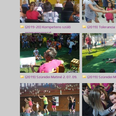
(2019-20) Kompetens szülő
(2019) Tolerancia 
programsorozat
(9)
(2019) Szünidei Matiné 2. 07. 09.
(2019) Szünidei M
(25)