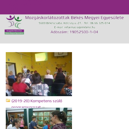
Önálló Életvitel Központ és Támogató Szolgálat
Közérdekű adatok
GDPR
Kapcsolat
(2019-20) Kompetens szülő
programsorozat
(9)