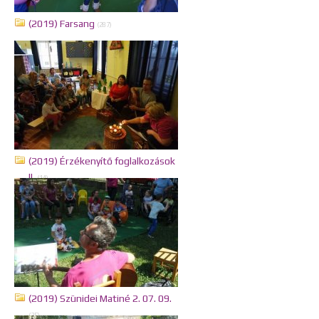
(2019) Farsang
(287)
(2019) Érzékenyítő foglalkozások
II.
(14)
(2019) Szünidei Matiné 2. 07. 09.
(25)