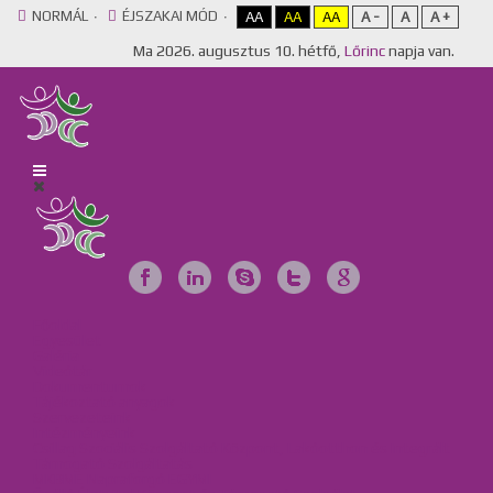
NORMÁL
ÉJSZAKAI MÓD
AA
AA
AA
A -
A
A +
Ma
2026. augusztus 10. hétfő,
Lőrinc
napja van.
Főoldal
Egyesület
Galéria
Videótár
Dokumentumok
Tájékoztató anyagok
Szervezeteink
Intézményeink
Csillag Szociális Szolgáltató Központ, Lakóotthon és Integrált
Támogató Szolgáltatás
MKBME Napraforgó EGYMI