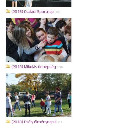
(2018) Családi Sportnap
(148)
(2018) Mikulás ünnepség
(294)
(2018) Esély élménynap II.
(13)