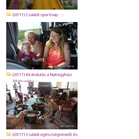
(2017) Családi sportnap
(77)
(2017) Kirándulás a Nyíregyházi
Állatparkba
(56)
(2017) Családi egészségnevelő és