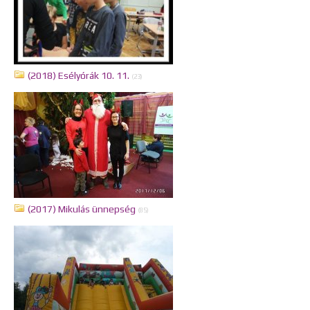
(2018) Esélyórák 10. 11.
(23)
(2017) Mikulás ünnepség
(85)