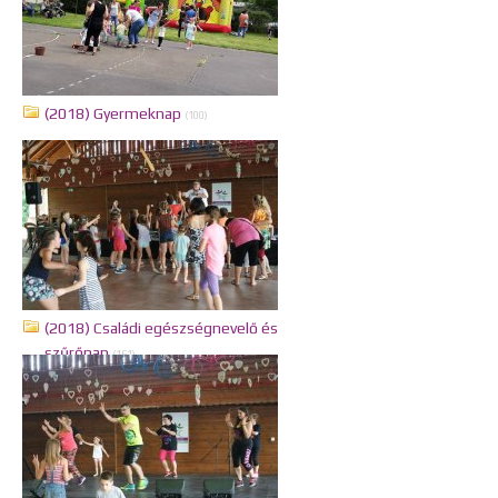
(2018) Gyermeknap
(100)
(2018) Családi egészségnevelő és
szűrőnap
(161)