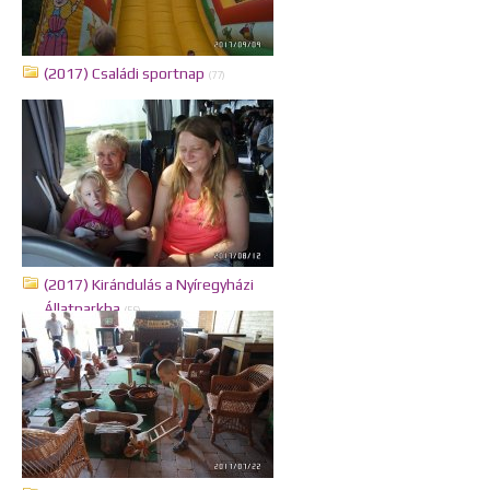
(2017) Családi sportnap
(77)
(2017) Kirándulás a Nyíregyházi
Állatparkba
(56)