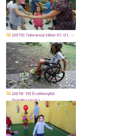
(2019) Tolerancia tábor 07. 01.
(32)
(2018-19) Érzékenyítő
foglalkozások I.
(25)