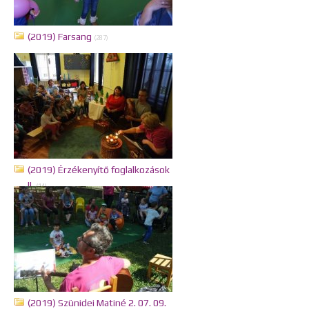
(2019) Farsang
(287)
(2019) Érzékenyítő foglalkozások
II.
(14)
(2019) Szünidei Matiné 2. 07. 09.