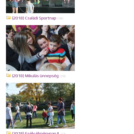
(2018) Családi Sportnap
(148)
(2018) Mikulás ünnepség
(294)
(2018) Esély élménynap II.