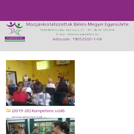
MKBME Napraforgó EGYMI
Önálló Életvitel Központ és Támogató Szolgálat
Közérdekű adatok
GDPR
Kapcsolat
(2019-20) Kompetens szülő
programsorozat
(9)