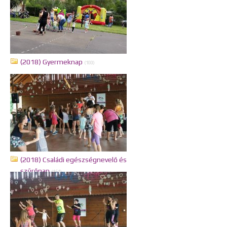
(2018) Gyermeknap
(100)
(2018) Családi egészségnevelő és
szűrőnap
(161)