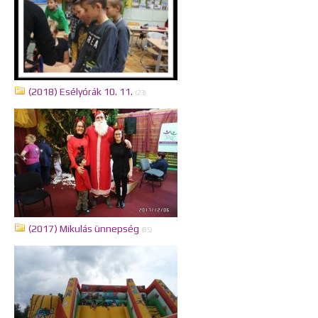
(2018) Esélyórák 10. 11.
(23)
(2017) Mikulás ünnepség
(85)