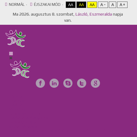
NORMÁL
ÉJSZAKAI MÓD
AA
AA
AA
A -
A
A +
Ma
2026. augusztus 8. szombat,
László, Eszmeralda
napja
van.
Főoldal
Egyesület
Galéria
Videótár
Dokumentumok
Tájékoztató anyagok
Szervezeteink
Intézményeink
Csillag Szociális Szolgáltató Központ, Lakóotthon és Integrált
Támogató Szolgáltatás