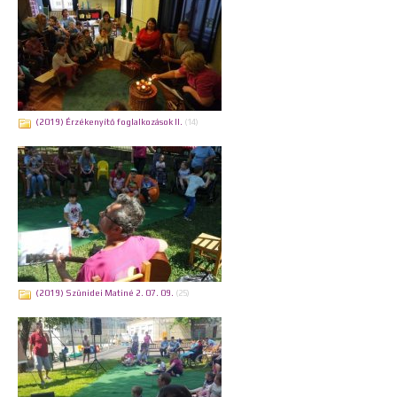
(2019) Érzékenyítő foglalkozások II.
(14)
(2019) Szünidei Matiné 2. 07. 09.
(25)