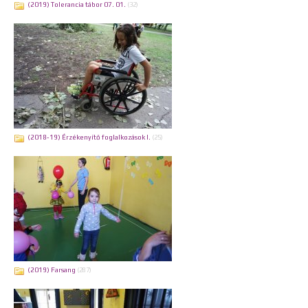
(2019) Tolerancia tábor 07. 01.
(32)
(2018-19) Érzékenyítő foglalkozások I.
(25)
(2019) Farsang
(287)