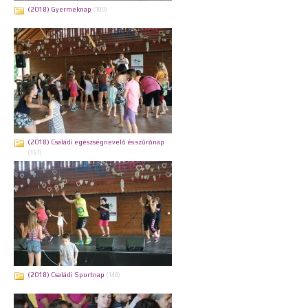
(2018) Gyermeknap
(100)
(2018) Családi egészségnevelő és szűrőnap
(161)
(2018) Családi Sportnap
(148)