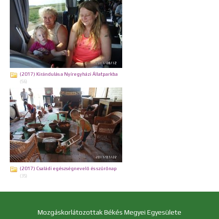
(2017) Kirándulás a Nyíregyházi Állatparkba
(56)
(2017) Családi egészségnevelő és szűrőnap
(35)
Mozgáskorlátozottak Békés Megyei Egyesülete