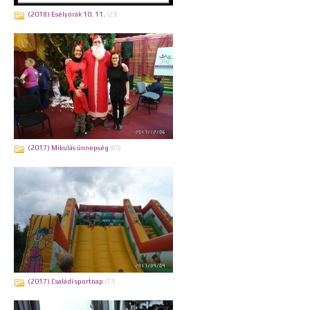
(2018) Esélyórák 10. 11.
(23)
(2017) Mikulás ünnepség
(85)
(2017) Családi sportnap
(77)