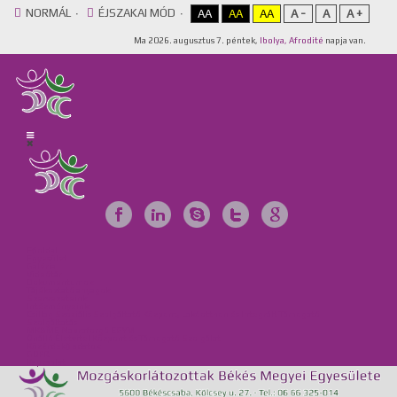
NORMÁL
ÉJSZAKAI MÓD
AA
AA
AA
A -
A
A +
Ma
2026. augusztus 7. péntek,
Ibolya, Afrodité
napja van.
Főoldal
Egyesület
Galéria
Videótár
Dokumentumok
Tájékoztató anyagok
Szervezeteink
Intézményeink
Csillag Szociális Szolgáltató Központ, Lakóotthon és Integrált Támogató
Szolgáltatás
MKBME Napraforgó EGYMI
Önálló Életvitel Központ és Támogató Szolgálat
Közérdekű adatok
GDPR
Kapcsolat