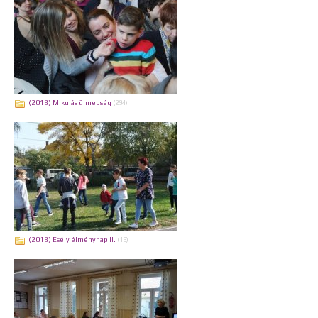
(2018) Mikulás ünnepség
(294)
(2018) Esély élménynap II.
(13)