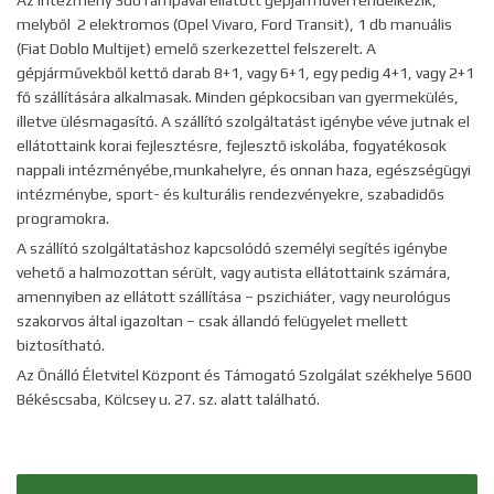
Az intézmény 3db rámpával ellátott gépjárművel rendelkezik,
melyből 2 elektromos (Opel Vivaro, Ford Transit), 1 db manuális
(Fiat Doblo Multijet) emelő szerkezettel felszerelt. A
gépjárművekből kettő darab 8+1, vagy 6+1, egy pedig 4+1, vagy 2+1
fő szállítására alkalmasak. Minden gépkocsiban van gyermekülés,
illetve ülésmagasító. A szállító szolgáltatást igénybe véve jutnak el
ellátottaink korai fejlesztésre, fejlesztő iskolába, fogyatékosok
nappali intézményébe,munkahelyre, és onnan haza, egészségügyi
intézménybe, sport- és kulturális rendezvényekre, szabadidős
programokra.
A szállító szolgáltatáshoz kapcsolódó személyi segítés igénybe
vehető a halmozottan sérült, vagy autista ellátottaink számára,
amennyiben az ellátott szállítása – pszichiáter, vagy neurológus
szakorvos által igazoltan – csak állandó felügyelet mellett
biztosítható.
Az Önálló Életvitel Központ és Támogató Szolgálat székhelye 5600
Békéscsaba, Kölcsey u. 27. sz. alatt található.