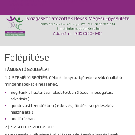
Önálló Életvitel Központ és Támogató Szolgálat
Közérdekű adatok
GDPR
Kapcsolat
Felépítése
TÁMOGATÓ SZOLGÁLAT
1 .) SZEMÉLYI SEGÍTÉS: Célunk, hogy az igénybe vevők önállóbb
mindennapokat élhessenek.
Segítünk a háztartási feladatokban (főzés, mosogatás,
takarítás )
gondozási teendőkben ( étkezés, fürdés, segédeszköz
használata )
önellátásban
2.) SZÁLLÍTÓ SZOLGÁLAT: