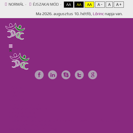
NORMÁL
ÉJSZAKAI MÓD
AA
AA
AA
A -
A
A +
Ma
2026. augusztus 10. hétfő,
Lőrinc
napja van.
Főoldal
Egyesület
Galéria
Videótár
Dokumentumok
Tájékoztató anyagok
Szervezeteink
Intézményeink
Csillag Szociális Szolgáltató Központ, Lakóotthon és Integrált
Támogató Szolgáltatás
MKBME Napraforgó EGYMI