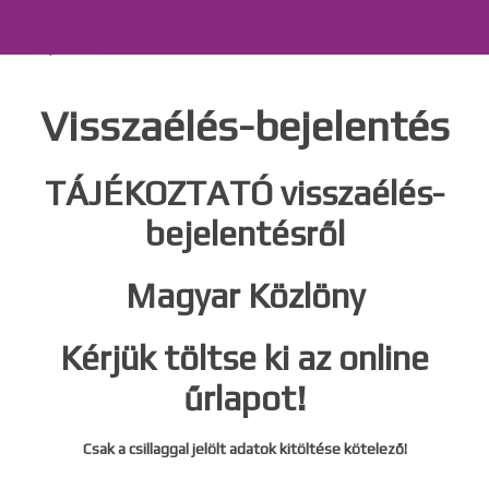
Önálló Életvitel Központ és Támogató Szolgálat
Közérdekű adatok
GDPR
Kapcsolat
Visszaélés-bejelentés
TÁJÉKOZTATÓ visszaélés-
bejelentésről
Magyar Közlöny
Kérjük töltse ki az online
űrlapot!
Csak a csillaggal jelölt adatok kitöltése kötelező!