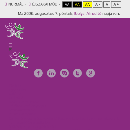
NORMÁL
ÉJSZAKAI MÓD
AA
AA
AA
A -
A
A +
Ma
2026. augusztus 7. péntek,
Ibolya, Afrodité
napja van.
Főoldal
Egyesület
Galéria
Videótár
Dokumentumok
Tájékoztató anyagok
Szervezeteink
Intézményeink
Csillag Szociális Szolgáltató Központ, Lakóotthon és Integrált
Támogató Szolgáltatás
MKBME Napraforgó EGYMI