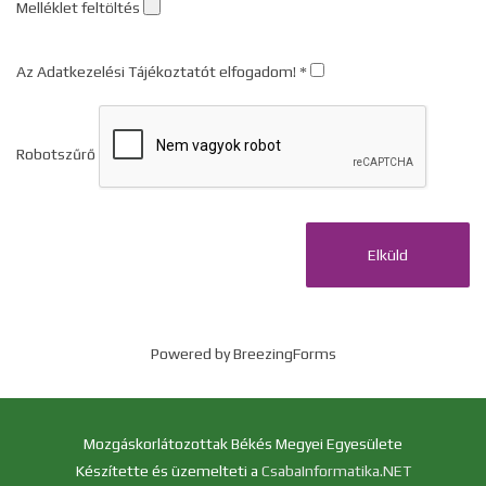
Melléklet feltöltés
Az Adatkezelési Tájékoztatót elfogadom!
Robotszűrő
Elküld
Powered by BreezingForms
Mozgáskorlátozottak Békés Megyei Egyesülete
Készítette és üzemelteti a
CsabaInformatika.NET