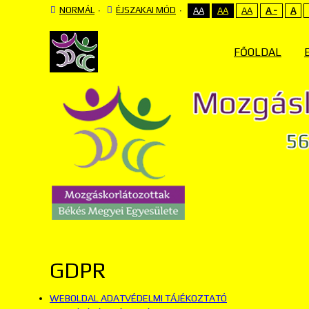
NORMÁL
ÉJSZAKAI MÓD
AA
AA
AA
A -
A
FŐOLDAL
GDPR
WEBOLDAL ADATVÉDELMI TÁJÉKOZTATÓ