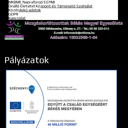
MKBME Napraforgó EGYMI
Önálló Életvitel Központ és Támogató Szolgálat
Közérdekű adatok
GDPR
Kapcsolat
Pályázatok