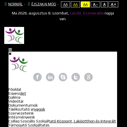
NORMÁL
ÉJSZAKAI MÓD
AA
AA
AA
A -
A
A +
Ma
2026. augusztus 8. szombat,
László, Eszmeralda
napja
van.
Főoldal
Egyesület
Galéria
Videótár
Dokumentumok
Tájékoztató anyagok
Szervezeteink
Intézményeink
Csillag Szociális Szolgáltató Központ, Lakóotthon és Integrált
Támogató Szolgáltatás