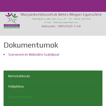
Önálló Életvitel Központ és Támogató Szolgálat
Közérdekű adatok
GDPR
Kapcsolat
Dokumentumok
Szervezeti és Működési Szabályzat
Bemutatkozás
Felépítése
Dokumentumok