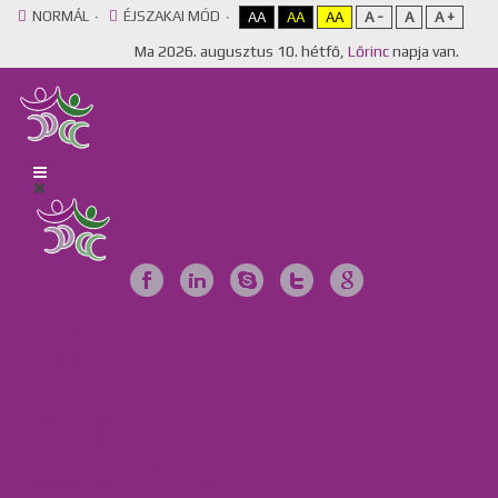
NORMÁL
ÉJSZAKAI MÓD
AA
AA
AA
A -
A
A +
Ma
2026. augusztus 10. hétfő,
Lőrinc
napja van.
Főoldal
Egyesület
Galéria
Videótár
Dokumentumok
Tájékoztató anyagok
Szervezeteink
Intézményeink
Csillag Szociális Szolgáltató Központ, Lakóotthon és Integrált
Támogató Szolgáltatás
MKBME Napraforgó EGYMI