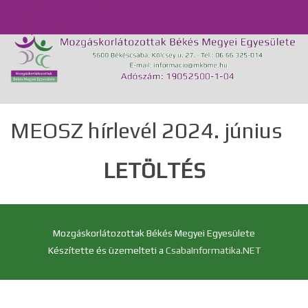
Önálló Életvitel Központ és Támogató Szolgálat
Közérdekű adatok
GDPR
Kapcsolat
MEOSZ hírlevél 2024. június
LETÖLTÉS
Mozgáskorlátozottak Békés Megyei Egyesülete
Készítette és üzemelteti a
CsabaInformatika.NET