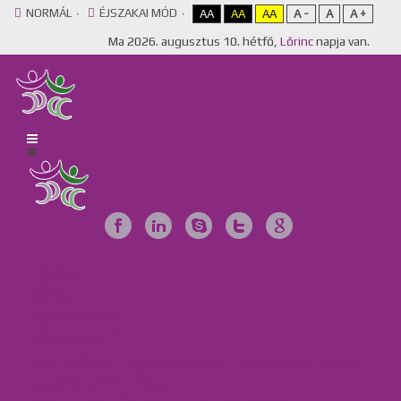
NORMÁL
ÉJSZAKAI MÓD
AA
AA
AA
A -
A
A +
Ma
2026. augusztus 10. hétfő,
Lőrinc
napja van.
Főoldal
Egyesület
Galéria
Videótár
Dokumentumok
Tájékoztató anyagok
Szervezeteink
Intézményeink
Csillag Szociális Szolgáltató Központ, Lakóotthon és Integrált
Támogató Szolgáltatás
MKBME Napraforgó EGYMI