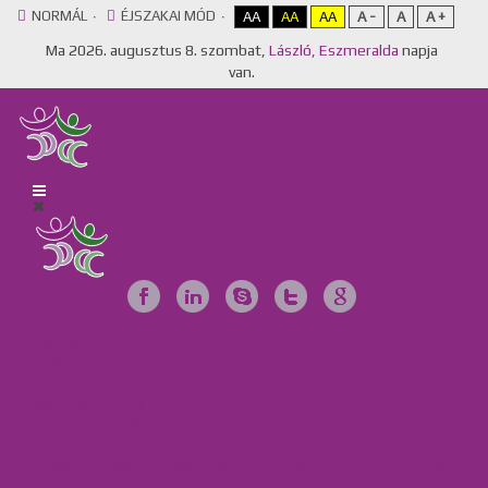
NORMÁL
ÉJSZAKAI MÓD
AA
AA
AA
A -
A
A +
Ma
2026. augusztus 8. szombat,
László, Eszmeralda
napja
van.
Főoldal
Egyesület
Galéria
Videótár
Dokumentumok
Tájékoztató anyagok
Szervezeteink
Intézményeink
Csillag Szociális Szolgáltató Központ, Lakóotthon és Integrált
Támogató Szolgáltatás