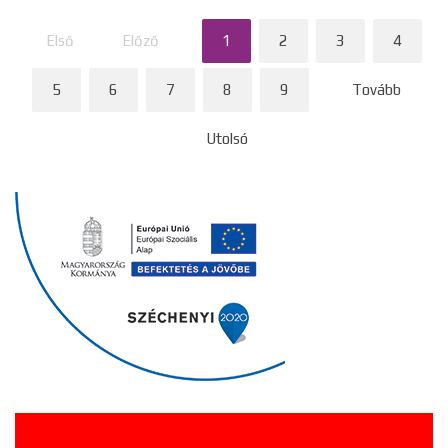
Első
Előző
1
2
3
4
5
6
7
8
9
Tovább
Utolsó