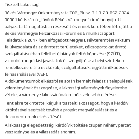
Tisztelt Lakosság!
Békés Vármegye Önkormányzata TOP_Plusz-3.1.3-23-BS2-2024-
00001 kódszámú „Jövőnk Békés Vármegye” című benyújtott
pályázata támogatásban részesült és ennek keretében létrejött a
Békés Vármegyei Felzárkózási Fórum és 6 munkacsoport.
Feladatuk a 2017-ben elfogadott Megyei Esélyteremtési Paktum
felülvizsgálata és az érintett területeket, célcsoportokat érintő
szolgáltatásokban fellelhető hiányok feltérképezése (SZÚT),
valamint megoldási javaslatok összegyűjtése a helyi szinteken
rendelkezésre álló eszközök, szolgáltatások, együttműködések
felhasználásával (VEP).
A dokumentumok elkészítése során kiemelt feladat a települések
véleményének összegzése, a lakossági vélemények figyelembe
vétele, a vármegye lakosságának minél szélesebb elérése.
Fentiekre tekintettel kérjük a tisztelt lakosságot, hogy a kérdőív
kitöltésével segítsék tovább a projekt megvalósulását és a
dokumentumok elkészítését.
A lakossági elégedettségi kérdőív kitöltése csupán néhány percet
vesz igénybe és a válaszadás anonim.