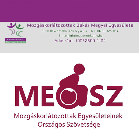
MKBME Napraforgó EGYMI
Önálló Életvitel Központ és Támogató Szolgálat
Közérdekű adatok
GDPR
Kapcsolat