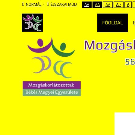
NORMÁL
ÉJSZAKAI MÓD
AA
AA
AA
A -
A
FŐOLDAL