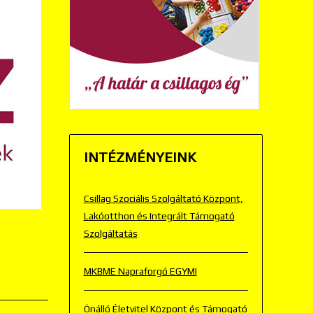
INTÉZMÉNYEINK
Csillag Szociális Szolgáltató Központ,
Lakóotthon és Integrált Támogató
Szolgáltatás
MKBME Napraforgó EGYMI
Önálló Életvitel Központ és Támogató