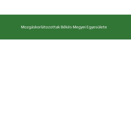
Mozgáskorlátozottak Békés Megyei Egyesülete