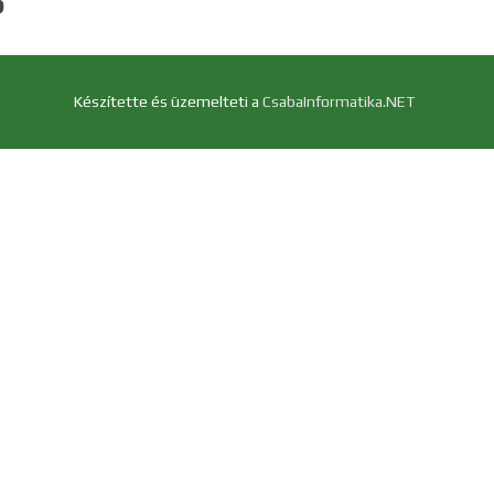
S
Készítette és üzemelteti a
CsabaInformatika.NET