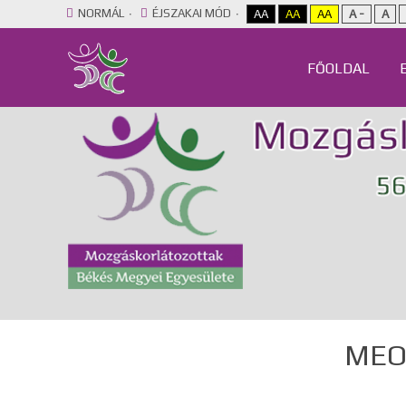
NORMÁL
ÉJSZAKAI MÓD
AA
AA
AA
A -
A
FŐOLDAL
MEOS