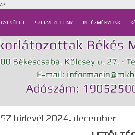
A +
EGYESÜLET
SZERVEZETEINK
INTÉZMÉNYEINK
K
Z hírlevél 2024. december