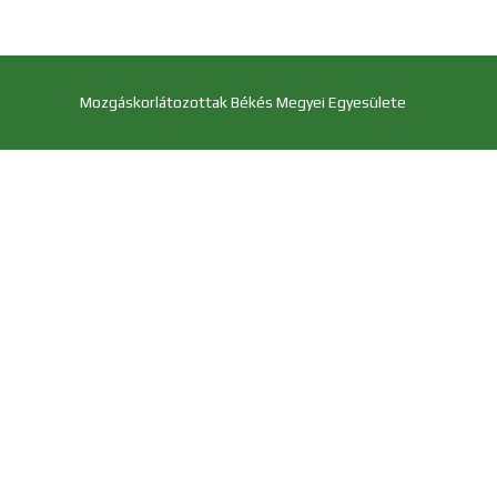
Mozgáskorlátozottak Békés Megyei Egyesülete