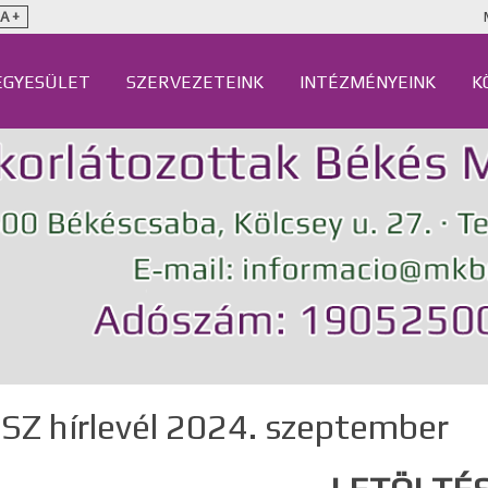
A +
EGYESÜLET
SZERVEZETEINK
INTÉZMÉNYEINK
K
Z hírlevél 2024. szeptember