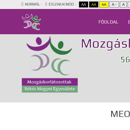
NORMÁL
ÉJSZAKAI MÓD
AA
AA
AA
A -
A
FŐOLDAL
MEOS