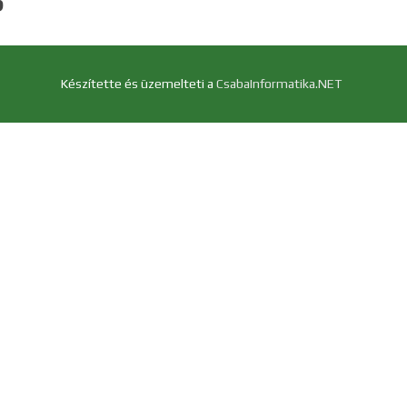
S
Készítette és üzemelteti a
CsabaInformatika.NET