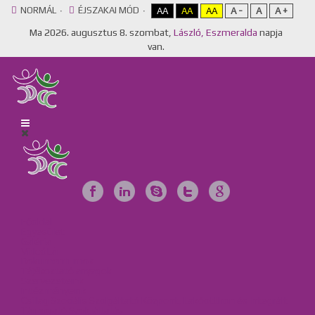
NORMÁL
ÉJSZAKAI MÓD
AA
AA
AA
A -
A
A +
Ma
2026. augusztus 8. szombat,
László, Eszmeralda
napja
van.
Főoldal
Egyesület
Galéria
Videótár
Dokumentumok
Tájékoztató anyagok
Szervezeteink
Intézményeink
Csillag Szociális Szolgáltató Központ, Lakóotthon és Integrált
Támogató Szolgáltatás