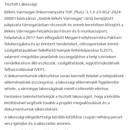
Tisztelt Lakosság!
Békés Vármegye Önkormányzata TOP_Plusz-3.1.3-23-BS2-2024-
00001 kódszámú „Jövőnk Békés Vármegye” című benyújtott
pályázata támogatásban részesült és ennek keretében létrejött a
Békés Vármegyei Felzárkózási Fórum és 6 munkacsoport.
Feladatuk a 2017-ben elfogadott Megyei Esélyteremtési Paktum
felülvizsgálata és az érintett területeket, célcsoportokat érintő
szolgáltatásokban fellelhető hiányok feltérképezése (SZÚT),
valamint megoldási javaslatok összegyűjtése a helyi szinteken
rendelkezésre álló eszközök, szolgáltatások, együttműködések
felhasználásával (VEP).
A dokumentumok elkészítése során kiemelt feladat a települések
véleményének összegzése, a lakossági vélemények figyelembe
vétele, a vármegye lakosságának minél szélesebb elérése.
Fentiekre tekintettel kérjük a tisztelt lakosságot, hogy a kérdőív
kitöltésével segítsék tovább a projekt megvalósulását és a
dokumentumok elkészítését.
A lakossági elégedettségi kérdőív kitöltése csupán néhány percet
vesz igénybe és a válaszadás anonim.