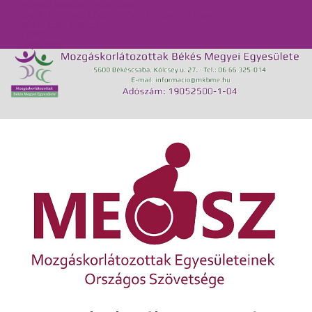
MKBME Napraforgó EGYMI
Önálló Életvitel Központ és Támogató Szolgálat
Közérdekű adatok
GDPR
Kapcsolat