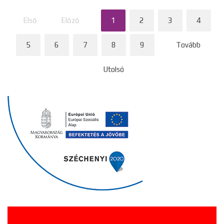
Első
Előző
1
2
3
4
5
6
7
8
9
Tovább
Utolsó