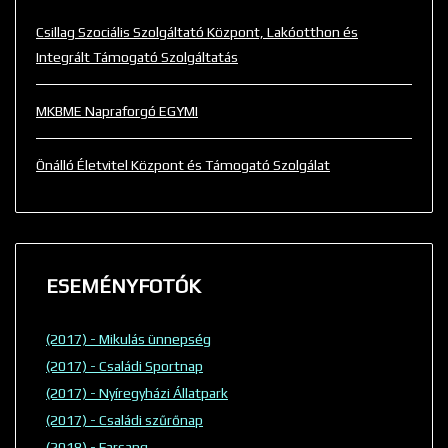
Csillag Szociális Szolgáltató Központ, Lakóotthon és
Integrált Támogató Szolgáltatás
MKBME Napraforgó EGYMI
Önálló Életvitel Központ és Támogató Szolgálat
ESEMÉNYFOTÓK
(2017) - Mikulás ünnepség
(2017) - Családi Sportnap
(2017) - Nyíregyházi Állatpark
(2017) - Családi szűrőnap
(2018) - Farsang