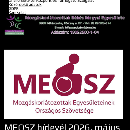
Önálló Életvitel Központ és Támogató Szolgálat
Közérdekű adatok
GDPR
Kapcsolat
MEOSZ hírlevél 2026. május