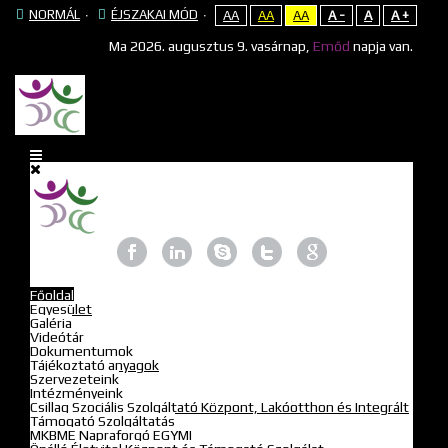
NORMÁL
ÉJSZAKAI MÓD
AA
AA
AA
A -
A
A +
Ma
2026. augusztus 9. vasárnap,
Emőd
napja van.
Főoldal
Egyesület
Galéria
Videótár
Dokumentumok
Tájékoztató anyagok
Szervezeteink
Intézményeink
Csillag Szociális Szolgáltató Központ, Lakóotthon és Integrált
Támogató Szolgáltatás
MKBME Napraforgó EGYMI