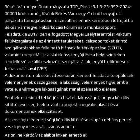
Békés Vármegye Önkormányzata TOP_Plusz-3.1.3-23-BS2-2024-
00001 kódszámú „Jövőnk Békés Vármegye” című benyújtott
pályázata támogatásban részesült és ennek keretében létrejött a
Békés Vármegyei Felzárkózási Fórum és 6 munkacsoport.
Feladatuk a 2017-ben elfogadott Megyei Esélyteremtési Paktum
felülvizsgálata és az érintett területeket, célcsoportokat érintő
szolgáltatásokban fellelhető hiányok feltérképezése (SZÚT),
valamint megoldási javaslatok összegyűjtése a helyi szinteken
rendelkezésre álló eszközök, szolgáltatások, együttműködések
felhasználásával (VEP).
A dokumentumok elkészítése során kiemelt feladat a települések
véleményének összegzése, a lakossági vélemények figyelembe
vétele, a vármegye lakosságának minél szélesebb elérése.
Fentiekre tekintettel kérjük a tisztelt lakosságot, hogy a kérdőív
kitöltésével segítsék tovább a projekt megvalósulását és a
dokumentumok elkészítését.
A lakossági elégedettségi kérdőív kitöltése csupán néhány percet
vesz igénybe és a válaszadás anonim.
Az online kérdőív az alábbi linken érhető el: