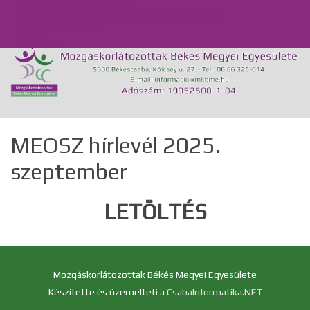
MKBME Napraforgó EGYMI
Önálló Életvitel Központ és Támogató Szolgálat
Közérdekű adatok
GDPR
Kapcsolat
MEOSZ hírlevél 2025.
szeptember
LETÖLTÉS
Mozgáskorlátozottak Békés Megyei Egyesülete
Készítette és üzemelteti a
CsabaInformatika.NET