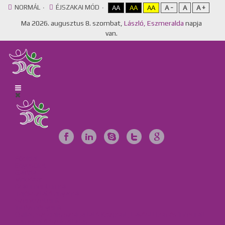
NORMÁL
ÉJSZAKAI MÓD
AA
AA
AA
A -
A
A +
Ma
2026. augusztus 8. szombat,
László, Eszmeralda
napja
van.
Főoldal
Egyesület
Galéria
Videótár
Dokumentumok
Tájékoztató anyagok
Szervezeteink
Intézményeink
Csillag Szociális Szolgáltató Központ, Lakóotthon és Integrált
Támogató Szolgáltatás