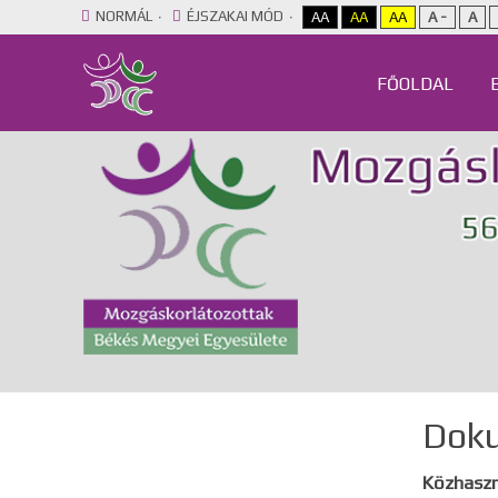
NORMÁL
ÉJSZAKAI MÓD
AA
AA
AA
A -
A
FŐOLDAL
Dok
Közhaszn