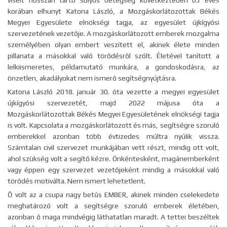
viselt hosszan tartó súlyos betegség következtében 65 éves
korában elhunyt Katona László, a Mozgáskorlátozottak Békés
Megyei Egyesülete elnökségi tagja, az egyesület újkígyósi
szervezetének vezetője. A mozgáskorlátozott emberek mozgalma
személyében olyan embert veszített el, akinek élete minden
pillanata a másokkal való törődésről szólt. Életével tanított a
lelkiismeretes, példamutató munkára, a gondoskodásra, az
önzetlen, akadályokat nem ismerő segítségnyújtásra.
Katona László 2018. január 30. óta vezette a megyei egyesület
újkígyósi szervezetét, majd 2022 májusa óta a
Mozgáskorlátozottak Békés Megyei Egyesületének elnökségi tagja
is volt. Kapcsolata a mozgáskorlátozott és más, segítségre szoruló
emberekkel azonban több évtizedes múltra nyúlik vissza.
Számtalan civil szervezet munkájában vett részt, mindig ott volt,
ahol szükség volt a segítő kézre. Önkéntesként, magánemberként
vagy éppen egy szervezet vezetőjeként mindig a másokkal való
törődés motiválta. Nem ismert lehetetlent.
Ő volt az a csupa nagy betűs EMBER, akinek minden cselekedete
meghatározó volt a segítségre szoruló emberek életében,
azonban ő maga mindvégig láthatatlan maradt. A tettei beszéltek