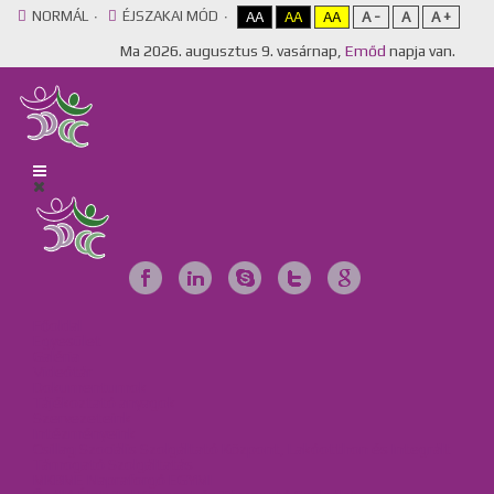
NORMÁL
ÉJSZAKAI MÓD
AA
AA
AA
A -
A
A +
Ma
2026. augusztus 9. vasárnap,
Emőd
napja van.
Főoldal
Egyesület
Galéria
Videótár
Dokumentumok
Tájékoztató anyagok
Szervezeteink
Intézményeink
Csillag Szociális Szolgáltató Központ, Lakóotthon és Integrált
Támogató Szolgáltatás
MKBME Napraforgó EGYMI