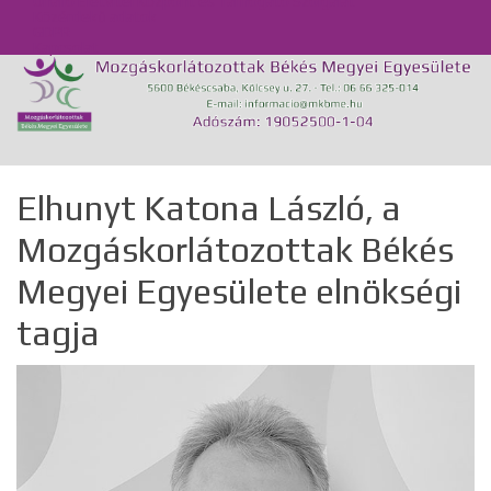
Önálló Életvitel Központ és Támogató Szolgálat
Közérdekű adatok
GDPR
Kapcsolat
Elhunyt Katona László, a
Mozgáskorlátozottak Békés
Megyei Egyesülete elnökségi
tagja