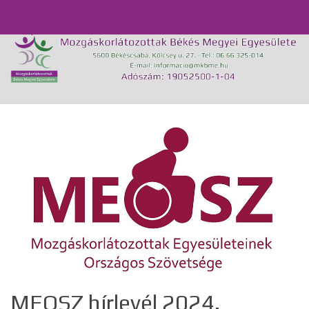
Önálló Életvitel Központ és Támogató Szolgálat
Közérdekű adatok
GDPR
Kapcsolat
MEOSZ hírlevél 2024.