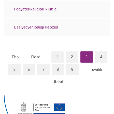
Fogyatékkal élők klubja
Esélyegyenlőségi képzés
Első
Előző
1
2
3
4
5
6
7
8
9
Tovább
Utolsó