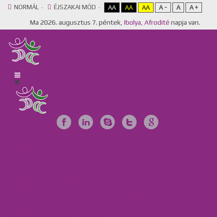
NORMÁL
ÉJSZAKAI MÓD
AA
AA
AA
A -
A
A +
Ma
2026. augusztus 7. péntek,
Ibolya, Afrodité
napja van.
Főoldal
Egyesület
Galéria
Videótár
Dokumentumok
Tájékoztató anyagok
Szervezeteink
Intézményeink
Csillag Szociális Szolgáltató Központ, Lakóotthon és Integrált
Támogató Szolgáltatás
MKBME Napraforgó EGYMI