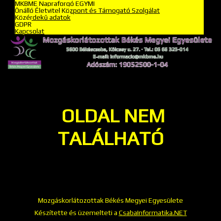
MKBME Napraforgó EGYMI
Önálló Életvitel Központ és Támogató Szolgálat
Közérdekű adatok
GDPR
Kapcsolat
OLDAL NEM
TALÁLHATÓ
Mozgáskorlátozottak Békés Megyei Egyesülete
Készítette és üzemelteti a
CsabaInformatika.NET