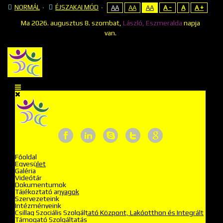
NORMÁL
ÉJSZAKAI MÓD
AA
AA
AA
A -
A
A +
Ma
2026. augusztus 8. szombat,
László, Eszmeralda
napja
van.
Főoldal
Egyesület
Galéria
Videótár
Dokumentumok
Tájékoztató anyagok
Szervezeteink
Intézményeink
Csillag Szociális Szolgáltató Központ, Lakóotthon és Integrált
Támogató Szolgáltatás