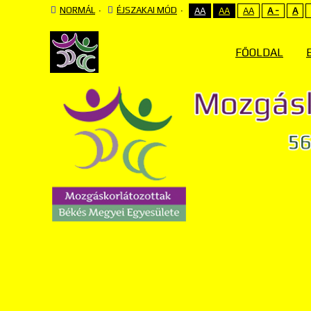
NORMÁL
ÉJSZAKAI MÓD
AA
AA
AA
A -
A
FŐOLDAL