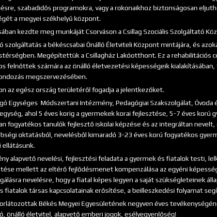
ésre, szabadidős programokra, vagy a rokonaikhoz biztonságosan eljut
gét a megyei székhelyű központ.
isában kezdte meg munkáját Csorváson a Csillag Szociális Szolgáltató Kö
 szolgáltatás a békéscsabai Önálló Életviteli Központ mintájára, és azo
stérségben. Megépítettük a Csillagház Lakóotthont. Ez a rehabilitációs c
os felnőttek számára az önálló életvezetési képességeik kialakításában
gondozás megszervezésében.
on az egész ország területéről fogadja a jelentkezőket.
gó Egységes Módszertani Intézmény, Pedagógiai Szakszolgálat, Óvoda és
gység, ahol 5 éves korig a gyermekek korai fejlesztése, 5-7 éves korú g
n fogyatékos tanulók fejlesztő iskolai képzése és az integráltan nevelt,
bségi oktatásból, nevelésből kimaradó 3-23 éves korú fogyatékos gyerm
 ellátásunk.
y alapvető nevelési, fejlesztési feladata a gyermek és fiatalok testi, lel
se mellett az eltérő fejlődésmenet kompenzálása az egyéni képessége
gálásra nevelésre, hogy a fiatal képes legyen a saját szükségleteinek állapo
 fiatalok társas kapcsolatainak erősítése, a beilleszkedési folyamat seg
rlátozottak Békés Megyei Egyesületének negyven éves tevékenységének
ió, önálló életvitel, alapvető emberi jogok, esélyegyenlőség!