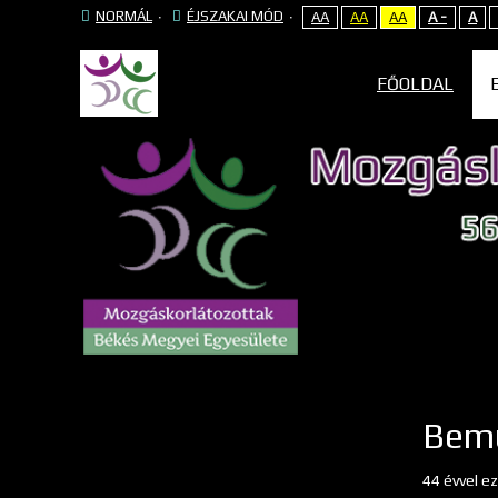
NORMÁL
ÉJSZAKAI MÓD
AA
AA
AA
A -
A
FŐOLDAL
Bem
44 évvel ez