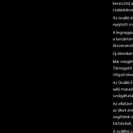
keresztül 
családoknak
Az önálló 
nyújtott m
A legnagyo
a területen
átszervezé
Új elemkén
Már meglév
Támogató S
Végző Isko
Az Önálló É
való maradá
szolgáltat
Az ellátás
az őket ér
segítőink 
tartásával
A szállító 