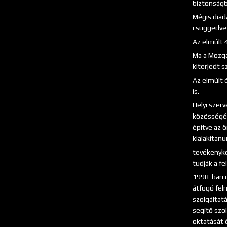
biztonságb
Mégis diad
csüggedve 
Az elmúlt 
Ma a Mozgá
kiterjedt s
Az elmúlt 
is.
Helyi szer
közösségép
építve az ö
kialakítan
tevékenyke
tudják a fe
1998-ban m
átfogó fel
szolgáltat
segítő szo
oktatását é