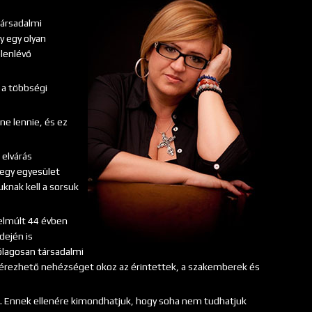
társadalmi
y egy olyan
elenlévő
 a többségi
e lennie, és ez
 elvárás
 egy egyesület
knak kell a sorsuk
elmúlt 44 évben
dején is
ólagosan társadalmi
 érezhető nehézséget okoz az érintettek, a szakemberek és
e. Ennek ellenére kimondhatjuk, hogy soha nem tudhatjuk