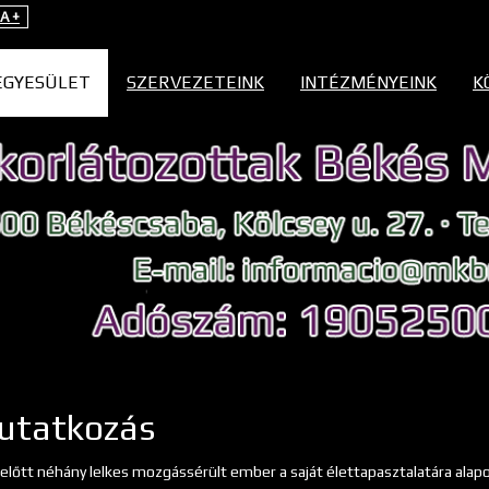
A +
EGYESÜLET
SZERVEZETEINK
INTÉZMÉNYEINK
K
utatkozás
előtt néhány lelkes mozgássérült ember a saját élettapasztalatára alapoz