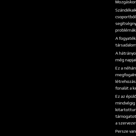
Mozgáskorl
Szándékaik
csoportból.
segítségnyú
problémákr
A fogyaték
társadalo
A hátrányo
még napjai
Ez a néhán
megfogalma
létrehozás
fonalát a k
Ez az épül
mindvégig 
kitartottu
támogatott
a szerveze
Persze van