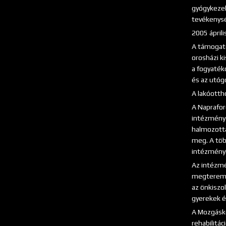
gyógykezel
tevékenysé
2005 ápril
A támogató
orosházi ki
a fogyaték
és az utó
A lakóotth
A Naprafor
intézménye
halmozotta
meg. A töb
intézményi
Az intézmén
megteremté
az önkiszol
gyerekek és
A Mozgásko
rehabilitác