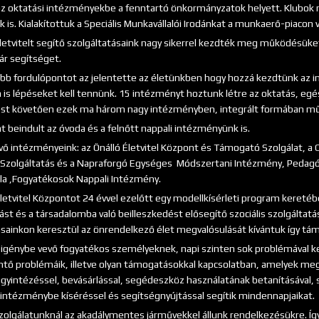
az oktatási intézményekbe a fenntartó önkormányzatok helyett. Klubo
 is. Kialakítottuk a Speciális Munkavállalói Irodánkat a munkaerő-piacon
életvitelt segítő szolgáltatásaink nagy sikerrel kezdték meg működésük
ár segítséget.
bb fordulópontot az jelentette az életünkben hogy hozzá kezdtünk az in
 is lépéseket kell tennünk. 15 intézményt hoztunk létre az oktatás, egés
st követően ezek ma három nagy intézményben, integrált formában m
t beindult az óvoda és a felnőtt nappali intézményünk is.
ő intézményeink: az Önálló Életvitel Központ és Támogató Szolgálat, a Cs
zolgáltatás és a Napraforgó Egységes Módszertani Intézmény, Pedagógi
la ,Fogyatékosok Nappali Intézmény.
letvitel Központot 24 évvel ezelőtt egy modellkísérleti program keretébe
st és a társadalomba való beilleszkedést elősegítő szociális szolgáltatá
ásainkon keresztül az önrendelkező élet megvalósulását kívántuk így tám
t igénybe vevő fogyatékos személyeknek, napi szinten sok problémával kel
intő problémáik, illetve olyan támogatásokkal kapcsolatban, amelyek me
ügyintézéssel, bevásárlással, segédeszköz használatának betanításával, s
, intézménybe kíséréssel és segítségnyújtással segítik mindennapjaikat.
szolgálatunknál az akadálymentes járművekkel állunk rendelkezésükre. Így