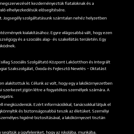
k megszervezését kezdeményeztük fiataloknak és a
 való elhelyezkedésük elősegítésére.
et. Jogsegély szolgáltatásunk számtalan nehéz helyzetben
tézmények kialakításához. Egyre világosabbá vált, hogy ezen
zségügy és a szociális alap- és szakellátás területén. Egy
űködnek.
illag Szociális Szolgáltató Központ Lakóotthon és Integrált
ai Szakszolgálat, Óvoda és Fejlesztő Nevelés – Oktatást
n alakítottuk ki. Célunk az volt, hogy egy a lakókörnyezetben
si szerkezet jöjjön létre a fogyatékos személyek számára. A
ogatni.
l megküzdeniük. Ezért információkkal, tanácsokkal látjuk el
gkönnyítik és biztonságosabbá teszik az életüket. Személyi
zemélyes higiéné biztosításával, a lakókörnyezet tisztán
 segítjük a ügyfeleinket, hogy az iskolába, munkába,