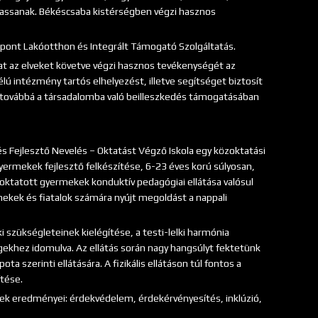
hassanak. Békéscsaba kistérségben végzi hasznos
zpont Lakóotthon és Integrált Támogató Szolgáltatás.
kat az elveket követve végzi hasznos tevékenységét az
élú intézmény tartós elhelyezést, illetve segítséget biztosít
, továbbá a társadalomba való beilleszkedés támogatásában
 Fejlesztő Nevelés – Oktatást Végző Iskola egy közoktatási
yermekek fejlesztő felkészítése, 6-23 éves korú súlyosan,
 oktatott gyermekek konduktív pedagógiai ellátása valósul
ekek és fiatalok számára nyújt megoldást a nappali
ki szükségleteinek kielégítése, a testi-lelki harmónia
khez idomulva. Az ellátás során nagy hangsúlyt fektetünk
ta szerinti ellátására. A fizikális ellátáson túl fontos a
ítése.
 eredményei: érdekvédelem, érdekérvényesítés, inklúzió,