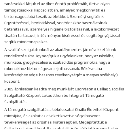
tanácsokkal látjuk el az őket érintő problémáik, illetve olyan
támogatásokkal kapcsolatban, amelyek megkönnyítik és
biztonságosabbá teszik az életüket. Személyi segítőink
ügyintézéssel, bevásárlással, segédeszköz használatának
betanításával, személyes higiéné biztosításával, a lakókörnyezet
tisztán tartásával, intézménybe kíséréssel és segítségnyújtással
segítik mindennapjaikat.
A szállító szolgálatunknál az akadálymentes járművekkel állunk
rendelkezésükre. Így segítjük a ügyfeleinket, hogy az iskolába,
munkába, gyógykezelésre, szabadidős programokra, vagy a
rokonaikhoz biztonságosan eljuthassanak. Békéscsaba
kistérségben végzi hasznos tevékenységét a megyei székhelyű
központ.
2005 áprilisában kezdte meg munkáját Csorváson a Csillag Szociális
Szolgáltató Központ Lakóotthon és Integrált Támogató
Szolgáltatás.
A támogató szolgáltatás a békéscsabai Önálló Életviteli Központ
mintájára, és azokat az elveket követve végzi hasznos
tevékenységét az orosházi kistérségben. Megépítettük a
Csillagház Lakóotthont. Ez a rehabilitációs célú intézmény tartós