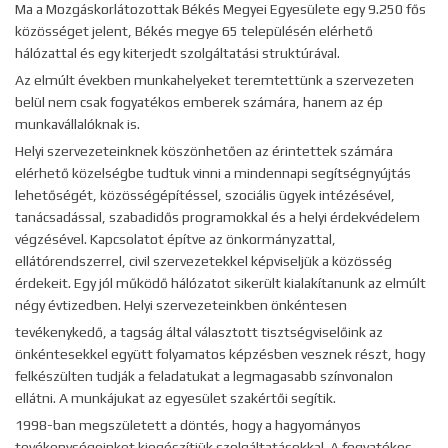
Ma a Mozgáskorlátozottak Békés Megyei Egyesülete egy 9.250 fős
közösséget jelent, Békés megye 65 településén elérhető
hálózattal és egy kiterjedt szolgáltatási struktúrával.
Az elmúlt években munkahelyeket teremtettünk a szervezeten
belül nem csak fogyatékos emberek számára, hanem az ép
munkavállalóknak is.
Helyi szervezeteinknek köszönhetően az érintettek számára
elérhető közelségbe tudtuk vinni a mindennapi segítségnyújtás
lehetőségét, közösségépítéssel, szociális ügyek intézésével,
tanácsadással, szabadidős programokkal és a helyi érdekvédelem
végzésével. Kapcsolatot építve az önkormányzattal,
ellátórendszerrel, civil szervezetekkel képviseljük a közösség
érdekeit. Egy jól működő hálózatot sikerült kialakítanunk az elmúlt
négy évtizedben. Helyi szervezeteinkben önkéntesen
tevékenykedő, a tagság által választott tisztségviselőink az
önkéntesekkel együtt folyamatos képzésben vesznek részt, hogy
felkészülten tudják a feladatukat a legmagasabb színvonalon
ellátni. A munkájukat az egyesület szakértői segítik.
1998-ban megszületett a döntés, hogy a hagyományos
tevékenységeinket kiegészítjük szolgáltatásokkal. A fogyatékos