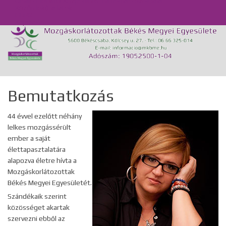
Önálló Életvitel Központ és Támogató Szolgálat
Közérdekű adatok
GDPR
Kapcsolat
Bemutatkozás
44 évvel ezelőtt néhány
lelkes mozgássérült
ember a saját
élettapasztalatára
alapozva életre hívta a
Mozgáskorlátozottak
Békés Megyei Egyesületét.
Szándékaik szerint
közösséget akartak
szervezni ebből az