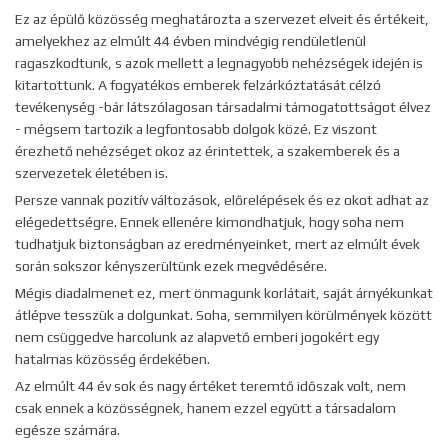
Ez az épülő közösség meghatározta a szervezet elveit és értékeit,
amelyekhez az elmúlt 44 évben mindvégig rendületlenül
ragaszkodtunk, s azok mellett a legnagyobb nehézségek idején is
kitartottunk. A fogyatékos emberek felzárkóztatását célzó
tevékenység -bár látszólagosan társadalmi támogatottságot élvez
- mégsem tartozik a legfontosabb dolgok közé. Ez viszont
érezhető nehézséget okoz az érintettek, a szakemberek és a
szervezetek életében is.
Persze vannak pozitív változások, előrelépések és ez okot adhat az
elégedettségre. Ennek ellenére kimondhatjuk, hogy soha nem
tudhatjuk biztonságban az eredményeinket, mert az elmúlt évek
során sokszor kényszerültünk ezek megvédésére.
Mégis diadalmenet ez, mert önmagunk korlátait, saját árnyékunkat
átlépve tesszük a dolgunkat. Soha, semmilyen körülmények között
nem csüggedve harcolunk az alapvető emberi jogokért egy
hatalmas közösség érdekében.
Az elmúlt 44 év sok és nagy értéket teremtő időszak volt, nem
csak ennek a közösségnek, hanem ezzel együtt a társadalom
egésze számára.