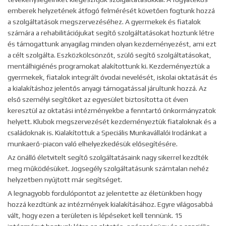
emberek helyzetének átfogó felmérését követően fogtunk hozzá
a szolgáltatások megszervezéséhez. A gyermekek és fiatalok
számára a rehabilitációjukat segítő szolgáltatásokat hoztunk létre
és támogattunk anyagilag minden olyan kezdeményezést, ami ezt
a célt szolgálta. Eszközkölcsönzőt, szülő segítő szolgáltatásokat,
mentálhigiénés programokat alakítottunk ki. Kezdeményeztük a
gyermekek, fiatalok integrált óvodai nevelését, iskolai oktatását és
a kialakításhoz jelentős anyagi támogatással járultunk hozzá. Az
első személyi segítőket az egyesület biztosította öt éven
keresztül az oktatási intézményekbe a fenntartó önkormányzatok
helyett. Klubok megszervezését kezdeményeztük fiataloknak és a
családoknak is. Kialakítottuk a Speciális Munkavállalói Irodánkat a
munkaerő-piacon való elhelyezkedésük elősegítésére.
Az önálló életvitelt segítő szolgáltatásaink nagy sikerrel kezdték
meg működésüket. Jogsegély szolgáltatásunk számtalan nehéz
helyzetben nyújtott már segítséget.
A legnagyobb fordulópontot az jelentette az életünkben hogy
hozzá kezdtünk az intézmények kialakításához. Egyre világosabbá
vált, hogy ezen a területen is lépéseket kell tennünk. 15