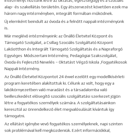
intézményt hoztunk létre az oktatás, egészségügy és a szociális
alap- és szakellátás területén. Egy átszervezést követően ezek ma
három nagy intézményben, integrált formában működnek.
Új elemként beindult az óvoda és a felnőtt nappali intézményünk
is.
Már meglévő intézményeink: az Önálló Életvitel Központ és
Támogató Szolgálat, a Csillag Szociális Szolgáltató Központ
Lakóotthon és Integrált Támogató Szolgáltatás és a Napraforgó
Egységes Módszertani Intézmény, Pedagógiai Szakszolgálat,
Óvoda és Fejlesztő Nevelés – Oktatást Végző Iskola ,Fogyatékosok
Nappali Intézmény.
Az Önálló Életvitel Központot 24 évvel ezelőtt egy modellkísérleti
program keretében alakítottuk ki. Célunk az volt, hogy egy a
lakókörnyezetben való maradást és a társadalomba való
beilleszkedést elősegítő szociális szolgáltatási szerkezet jöjjön
létre a fogyatékos személyek számára. A szolgáltatásainkon
keresztül az önrendelkező élet megvalósulását kívántuk így
támogatni.
Az ellátást igénybe vevő fogyatékos személyeknek, napi szinten
sok problémával kell megküzdeniük. Ezért információkkal,