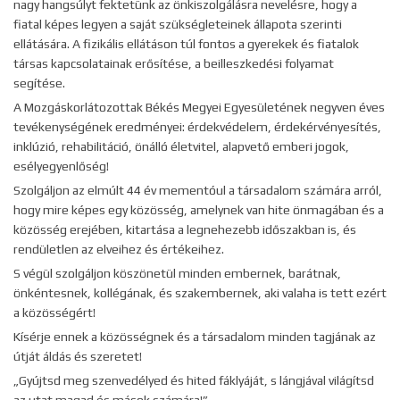
nagy hangsúlyt fektetünk az önkiszolgálásra nevelésre, hogy a
fiatal képes legyen a saját szükségleteinek állapota szerinti
ellátására. A fizikális ellátáson túl fontos a gyerekek és fiatalok
társas kapcsolatainak erősítése, a beilleszkedési folyamat
segítése.
A Mozgáskorlátozottak Békés Megyei Egyesületének negyven éves
tevékenységének eredményei: érdekvédelem, érdekérvényesítés,
inklúzió, rehabilitáció, önálló életvitel, alapvető emberi jogok,
esélyegyenlőség!
Szolgáljon az elmúlt 44 év mementóul a társadalom számára arról,
hogy mire képes egy közösség, amelynek van hite önmagában és a
közösség erejében, kitartása a legnehezebb időszakban is, és
rendületlen az elveihez és értékeihez.
S végül szolgáljon köszönetül minden embernek, barátnak,
önkéntesnek, kollégának, és szakembernek, aki valaha is tett ezért
a közösségért!
Kísérje ennek a közösségnek és a társadalom minden tagjának az
útját áldás és szeretet!
„Gyújtsd meg szenvedélyed és hited fáklyáját, s lángjával világítsd