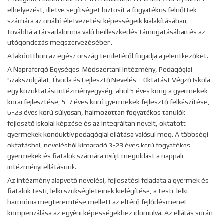
elhelyezést, illetve segítséget biztosít a fogyatékos felnőttek
számára az önálló életvezetési képességeik kialakításában,
továbbá a társadalomba való beilleszkedés támogatásában és az
utógondozás megszervezésében.
A lakóotthon az egész ország területéről fogadja a jelentkezőket.
A Napraforgó Egységes Módszertani Intézmény, Pedagógiai
Szakszolgálat, Óvoda és Fejlesztő Nevelés – Oktatást Végző Iskola
egy közoktatási intézményegység, ahol 5 éves korig a gyermekek
korai fejlesztése, 5-7 éves korú gyermekek fejlesztő felkészítése,
6-23 éves korú súlyosan, halmozottan fogyatékos tanulók
fejlesztő iskolai képzése és az integráltan nevelt, oktatott
gyermekek konduktív pedagógiai ellátása valósul meg. A többségi
oktatásból, nevelésből kimaradó 3-23 éves korú fogyatékos
gyermekek és fiatalok számára nyújt megoldást a nappali
intézményi ellátásunk.
Az intézmény alapvető nevelési, fejlesztési feladata a gyermek és
fiatalok testi, lelki szükségleteinek kielégítése, a testi-lelki
harmónia megteremtése mellett az eltérő fejlődésmenet
kompenzálása az egyéni képességekhez idomulva. Az ellátás során