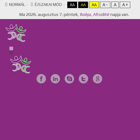
NORMÁL
ÉJSZAKAI MÓD
AA
AA
AA
A -
A
A +
Ma
2026. augusztus 7. péntek,
Ibolya, Afrodité
napja van.
Főoldal
Egyesület
Galéria
Videótár
Dokumentumok
Tájékoztató anyagok
Szervezeteink
Intézményeink
Csillag Szociális Szolgáltató Központ, Lakóotthon és Integrált
Támogató Szolgáltatás
MKBME Napraforgó EGYMI