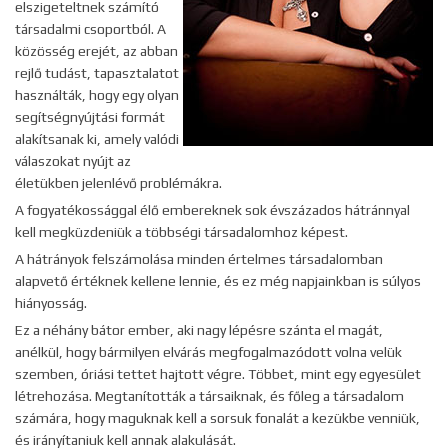
elszigeteltnek számító
társadalmi csoportból. A
közösség erejét, az abban
rejlő tudást, tapasztalatot
használták, hogy egy olyan
segítségnyújtási formát
alakítsanak ki, amely valódi
válaszokat nyújt az
életükben jelenlévő problémákra.
A fogyatékossággal élő embereknek sok évszázados hátránnyal
kell megküzdeniük a többségi társadalomhoz képest.
A hátrányok felszámolása minden értelmes társadalomban
alapvető értéknek kellene lennie, és ez még napjainkban is súlyos
hiányosság.
Ez a néhány bátor ember, aki nagy lépésre szánta el magát,
anélkül, hogy bármilyen elvárás megfogalmazódott volna velük
szemben, óriási tettet hajtott végre. Többet, mint egy egyesület
létrehozása. Megtanították a társaiknak, és főleg a társadalom
számára, hogy maguknak kell a sorsuk fonalát a kezükbe venniük,
és irányítaniuk kell annak alakulását.