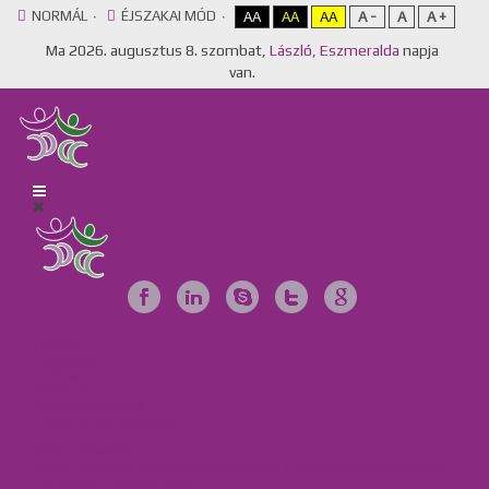
NORMÁL
ÉJSZAKAI MÓD
AA
AA
AA
A -
A
A +
Ma
2026. augusztus 8. szombat,
László, Eszmeralda
napja
van.
Főoldal
Egyesület
Galéria
Videótár
Dokumentumok
Tájékoztató anyagok
Szervezeteink
Intézményeink
Csillag Szociális Szolgáltató Központ, Lakóotthon és Integrált
Támogató Szolgáltatás