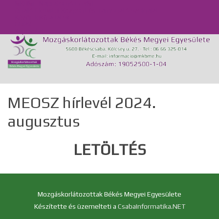
MKBME Napraforgó EGYMI
Önálló Életvitel Központ és Támogató Szolgálat
Közérdekű adatok
GDPR
Kapcsolat
MEOSZ hírlevél 2024.
augusztus
LETÖLTÉS
Mozgáskorlátozottak Békés Megyei Egyesülete
Készítette és üzemelteti a
CsabaInformatika.NET