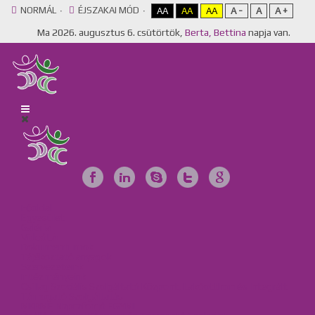
NORMÁL
ÉJSZAKAI MÓD
AA
AA
AA
A -
A
A +
Ma
2026. augusztus 6. csütörtök,
Berta, Bettina
napja van.
Főoldal
Egyesület
Galéria
Videótár
Dokumentumok
Tájékoztató anyagok
Szervezeteink
Intézményeink
Csillag Szociális Szolgáltató Központ, Lakóotthon és Integrált
Támogató Szolgáltatás
MKBME Napraforgó EGYMI