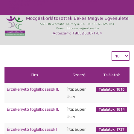
Önálló Életvitel Központ és Támogató Szolgálat
Közérdekű adatok
GDPR
Kapcsolat
Cím
Szerző
Találatok
Érzékenyítő foglalkozások II.
Írta: Super
Találatok: 1610
User
Érzékenyítő foglalkozások II.
Írta: Super
Találatok: 1614
User
Érzékenyítő foglalkozások I
Írta: Super
Találatok: 1727