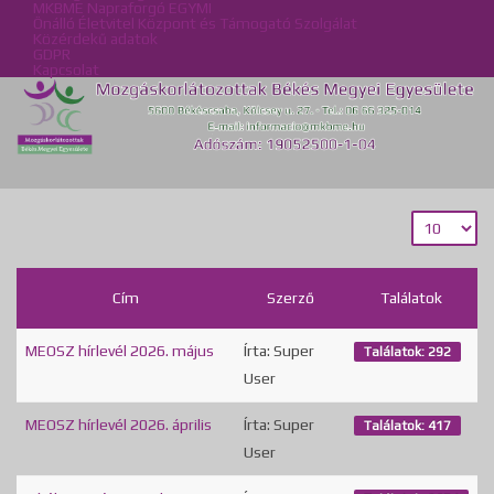
MKBME Napraforgó EGYMI
Önálló Életvitel Központ és Támogató Szolgálat
Közérdekű adatok
GDPR
Kapcsolat
Cím
Szerző
Találatok
MEOSZ hírlevél 2026. május
Írta: Super
Találatok: 292
User
MEOSZ hírlevél 2026. április
Írta: Super
Találatok: 417
User