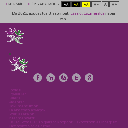
NORMÁL
ÉJSZAKAI MÓD
AA
AA
AA
A -
A
A +
Ma
2026. augusztus 8. szombat,
László, Eszmeralda
napja
van.
Főoldal
Egyesület
Galéria
Videótár
Dokumentumok
Tájékoztató anyagok
Szervezeteink
Intézményeink
Csillag Szociális Szolgáltató Központ, Lakóotthon és Integrált
Támogató Szolgáltatás