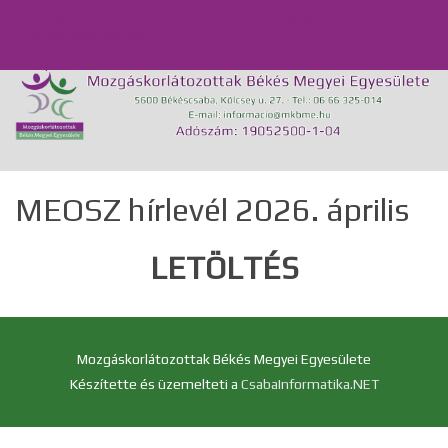
MKBME Napraforgó EGYMI
Önálló Életvitel Központ és Támogató Szolgálat
Közérdekű adatok
GDPR
Kapcsolat
MEOSZ hírlevél 2026. április
LETÖLTÉS
Mozgáskorlátozottak Békés Megyei Egyesülete
Készítette és üzemelteti a
CsabaInformatika.NET