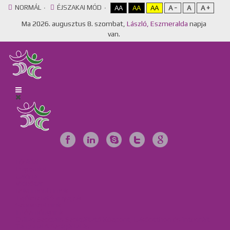
NORMÁL
ÉJSZAKAI MÓD
AA
AA
AA
A -
A
A +
Ma
2026. augusztus 8. szombat,
László, Eszmeralda
napja
van.
Főoldal
Egyesület
Galéria
Videótár
Dokumentumok
Tájékoztató anyagok
Szervezeteink
Intézményeink
Csillag Szociális Szolgáltató Központ, Lakóotthon és Integrált
Támogató Szolgáltatás