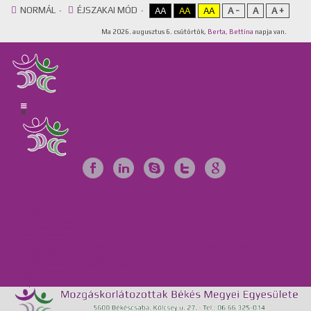
NORMÁL
ÉJSZAKAI MÓD
AA
AA
AA
A -
A
A +
Ma
2026. augusztus 6. csütörtök,
Berta, Bettina
napja van.
Főoldal
Egyesület
Galéria
Videótár
Dokumentumok
Tájékoztató anyagok
Szervezeteink
Intézményeink
Csillag Szociális Szolgáltató Központ, Lakóotthon és Integrált Támogató
Szolgáltatás
MKBME Napraforgó EGYMI
Önálló Életvitel Központ és Támogató Szolgálat
Közérdekű adatok
GDPR
Kapcsolat