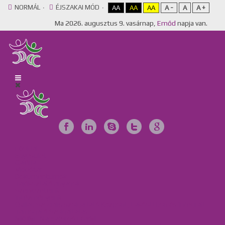
NORMÁL
ÉJSZAKAI MÓD
AA
AA
AA
A -
A
A +
Ma
2026. augusztus 9. vasárnap,
Emőd
napja van.
Főoldal
Egyesület
Galéria
Videótár
Dokumentumok
Tájékoztató anyagok
Szervezeteink
Intézményeink
Csillag Szociális Szolgáltató Központ, Lakóotthon és Integrált
Támogató Szolgáltatás
MKBME Napraforgó EGYMI