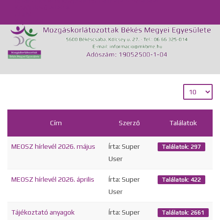
Önálló Életvitel Központ és Támogató Szolgálat
Közérdekű adatok
GDPR
Kapcsolat
Cím
Szerző
Találatok
MEOSZ hírlevél 2026. május
Írta: Super
Találatok: 297
User
MEOSZ hírlevél 2026. április
Írta: Super
Találatok: 422
User
Tájékoztató anyagok
Írta: Super
Találatok: 2661