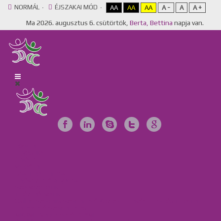
NORMÁL
ÉJSZAKAI MÓD
AA
AA
AA
A -
A
A +
Ma
2026. augusztus 6. csütörtök,
Berta, Bettina
napja van.
Főoldal
Egyesület
Galéria
Videótár
Dokumentumok
Tájékoztató anyagok
Szervezeteink
Intézményeink
Csillag Szociális Szolgáltató Központ, Lakóotthon és Integrált
Támogató Szolgáltatás
MKBME Napraforgó EGYMI