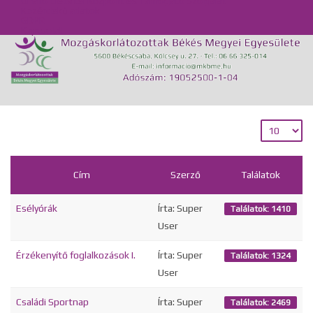
Önálló Életvitel Központ és Támogató Szolgálat
Közérdekű adatok
GDPR
Kapcsolat
Cím
Szerző
Találatok
Esélyórák
Írta: Super
Találatok: 1410
User
Érzékenyítő foglalkozások I.
Írta: Super
Találatok: 1324
User
Családi Sportnap
Írta: Super
Találatok: 2469