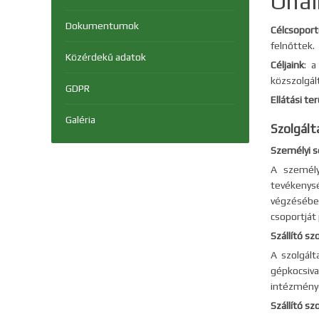
Önál
Dokumentumok
Célcsoport
felnőttek.
Közérdekű adatok
Céljaink
: a
közszolgál
GDPR
Ellátási te
Galéria
Szolgált
Személyi s
A személy
tevékenysé
végzésében
csoportját
Szállító szo
A szolgált
gépkocsiva
intézményé
Szállító s