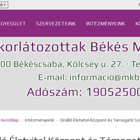
A +
EGYESÜLET
SZERVEZETEINK
INTÉZMÉNYEINK
K
Kezdőlap
Intézményeink
Önálló Életvitel Központ és Támogató Sz