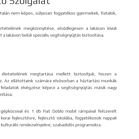
ó Szolgálat
ltalán nem képes, súlyosan fogyatékos gyermekek, fiatalok,
etvitelének megkönnyítése, elsődlegesen a lakáson kívüli
 lakáson belüli speciális segítségnyújtás biztosítása.
életvitelének megtartása mellett biztosítjuk, hiszen a
z. Az ellátottaink számára elsősorban a háztartási munkák
 feladatok elvégzése képezi a segítségnyújtás másik nagy
nítása.
gépkocsival és 1 db Fiat Doblo mobil rámpával felszerelt
 korai fejlesztésre, fejlesztő iskolába, fogyatékosok nappali
kulturális rendezvényekre, szabadidős programokra.