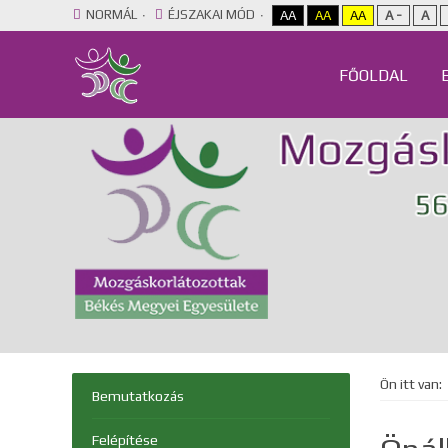
NORMÁL
ÉJSZAKAI MÓD
AA
AA
AA
A -
A
FŐOLDAL
Ön itt van:
Bemutatkozás
Felépítése