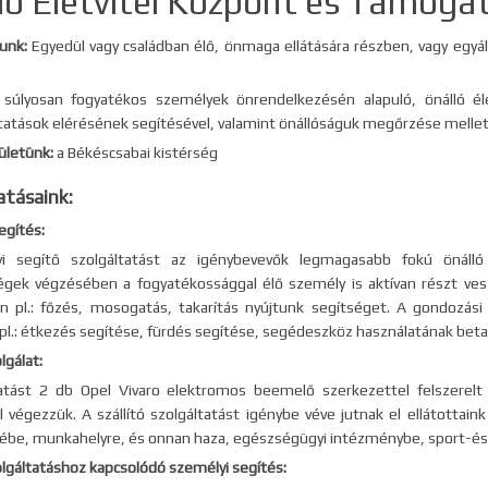
ló Életvitel Központ és Támogat
unk:
Egyedül vagy családban élő, önmaga ellátására részben, vagy egyá
 súlyosan fogyatékos személyek önrendelkezésén alapuló, önálló él
tatások elérésének segítésével, valamint önállóságuk megőrzése mellett a
rületünk:
a Békéscsabai kistérség
atásaink:
egítés:
i segítő szolgáltatást az igénybevevők legmagasabb fokú önálló 
gek végzésében a fogyatékossággal élő személy is aktívan részt ves
 pl.: főzés, mosogatás, takarítás nyújtunk segítséget. A gondozási
 pl.: étkezés segítése, fürdés segítése, segédeszköz használatának beta
lgálat:
atást 2 db Opel Vivaro elektromos beemelő szerkezettel felszerelt 
l végezzük. A szállító szolgáltatást igénybe véve jutnak el ellátottaink
be, munkahelyre, és onnan haza, egészségügyi intézménybe, sport-és 
zolgáltatáshoz kapcsolódó személyi segítés: