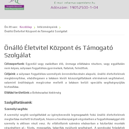
Ön itt van:
Kezdőlap
Intézményeink
Önálló Életvitel Központ és Támogató Szolgálat
Önálló Életvitel Központ és Támogató
Szolgálat
Célcsoportunk:
Egyedül vagy családban élő, önmaga ellátására részben, vagy egyáltalán
nem képes, súlyosan fogyatékos gyermekek, fiatalok, felnőttek.
Céljaink
: a súlyosan fogyatékos személyek önrendelkezésén alapuló, önálló életvitelének
megkönnyítése, elsődlegesen a lakáson kívüli közszolgáltatások elérésének segítésével,
valamint önállóságuk megőrzése mellett a lakáson belüli speciális segítségnyújtás
biztosítása.
Ellátási területünk:
a Békéscsabai kistérség
Szolgáltatásaink:
Személyi segítés:
A személyi segítő szolgáltatást az igénybevevők legmagasabb fokú önálló életvitelének
megtartása mellett biztosítjuk, hiszen a tevékenységek végzésében a fogyatékossággal élő
személy is aktívan részt vesz. Az ellátottaink számára elsősorban a háztartási munkák
végzésében pl.: főzés, mosogatás, takarítás nyújtunk segítséget. A gondozási feladatok