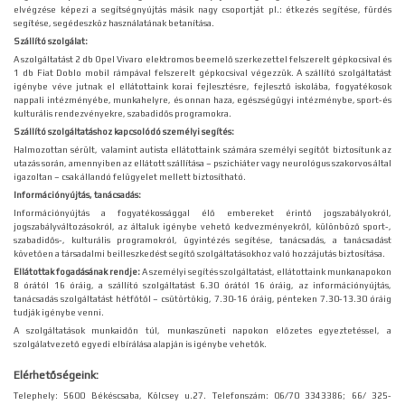
elvégzése képezi a segítségnyújtás másik nagy csoportját pl.: étkezés segítése, fürdés
segítése, segédeszköz használatának betanítása.
Szállító szolgálat:
A szolgáltatást 2 db Opel Vivaro elektromos beemelő szerkezettel felszerelt gépkocsival és
1 db Fiat Doblo mobil rámpával felszerelt gépkocsival végezzük. A szállító szolgáltatást
igénybe véve jutnak el ellátottaink korai fejlesztésre, fejlesztő iskolába, fogyatékosok
nappali intézményébe, munkahelyre, és onnan haza, egészségügyi intézménybe, sport-és
kulturális rendezvényekre, szabadidős programokra.
Szállító szolgáltatáshoz kapcsolódó személyi segítés:
Halmozottan sérült, valamint autista ellátottaink számára személyi segítőt biztosítunk az
utazás során, amennyiben az ellátott szállítása – pszichiáter vagy neurológus szakorvos által
igazoltan – csak állandó felügyelet mellett biztosítható.
Információnyújtás, tanácsadás:
Információnyújtás a fogyatékossággal élő embereket érintő jogszabályokról,
jogszabályváltozásokról, az általuk igénybe vehető kedvezményekről, különböző sport-,
szabadidős-, kulturális programokról, ügyintézés segítése, tanácsadás, a tanácsadást
követően a társadalmi beilleszkedést segítő szolgáltatásokhoz való hozzájutás biztosítása.
Ellátottak fogadásának rendje:
A személyi segítés szolgáltatást, ellátottaink munkanapokon
8 órától 16 óráig, a szállító szolgáltatást 6.30 órától 16 óráig, az információnyújtás,
tanácsadás szolgáltatást hétfőtől – csütörtökig, 7.30-16 óráig, pénteken 7.30-13.30 óráig
tudják igénybe venni.
A szolgáltatások munkaidőn túl, munkaszüneti napokon előzetes egyeztetéssel, a
szolgálatvezető egyedi elbírálása alapján is igénybe vehetők.
Elérhetőségeink:
Telephely: 5600 Békéscsaba, Kölcsey u.27. Telefonszám: 06/70 3343386; 66/ 325-