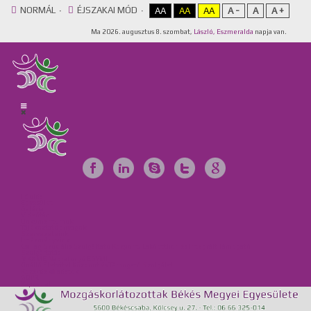
NORMÁL
ÉJSZAKAI MÓD
AA
AA
AA
A -
A
A +
Ma
2026. augusztus 8. szombat,
László, Eszmeralda
napja van.
Főoldal
Egyesület
Galéria
Videótár
Dokumentumok
Tájékoztató anyagok
Szervezeteink
Intézményeink
Csillag Szociális Szolgáltató Központ, Lakóotthon és Integrált Támogató
Szolgáltatás
MKBME Napraforgó EGYMI
Önálló Életvitel Központ és Támogató Szolgálat
Közérdekű adatok
GDPR
Kapcsolat