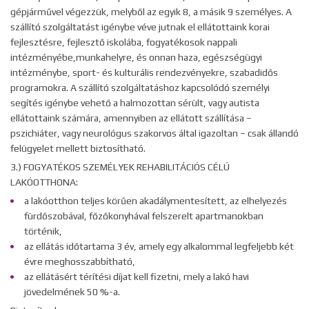
gépjárművel végezzük, melyből az egyik 8, a másik 9 személyes. A
szállító szolgáltatást igénybe véve jutnak el ellátottaink korai
fejlesztésre, fejlesztő iskolába, fogyatékosok nappali
intézményébe,munkahelyre, és onnan haza, egészségügyi
intézménybe, sport- és kulturális rendezvényekre, szabadidős
programokra. A szállító szolgáltatáshoz kapcsolódó személyi
segítés igénybe vehető a halmozottan sérült, vagy autista
ellátottaink számára, amennyiben az ellátott szállítása –
pszichiáter, vagy neurológus szakorvos által igazoltan – csak állandó
felügyelet mellett biztosítható.
3.) FOGYATÉKOS SZEMÉLYEK REHABILITÁCIÓS CÉLÚ
LAKÓOTTHONA:
a lakóotthon teljes körűen akadálymentesített, az elhelyezés
fürdőszobával, főzőkonyhával felszerelt apartmanokban
történik,
az ellátás időtartama 3 év, amely egy alkalommal legfeljebb két
évre meghosszabbítható,
az ellátásért térítési díjat kell fizetni, mely a lakó havi
jövedelmének 50 %-a.