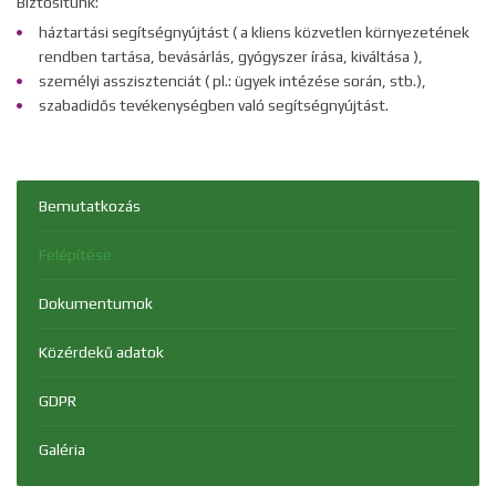
Biztosítunk:
háztartási segítségnyújtást ( a kliens közvetlen környezetének
rendben tartása, bevásárlás, gyógyszer írása, kiváltása ),
személyi asszisztenciát ( pl.: ügyek intézése során, stb.),
szabadidős tevékenységben való segítségnyújtást.
Bemutatkozás
Felépítése
Dokumentumok
Közérdekű adatok
GDPR
Galéria