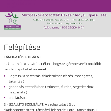
Önálló Életvitel Központ és Támogató Szolgálat
Közérdekű adatok
GDPR
Kapcsolat
Felépítése
TÁMOGATÓ SZOLGÁLAT
1 . ) SZEMÉLYI SEGÍTÉS: Célunk, hogy az igénybe vevők önállóbb
mindennapokat élhessenek.
Segítünk a háztartási feladatokban (főzés, mosogatás,
takarítás )
gondozási teendőkben ( étkezés, fürdés, segédeszköz
használata )
önellátásban
2.) SZÁLLÍTÓ SZOLGÁLAT: A szolgáltatást 2 db
akadálymentesített, rámpával felszerelt, Ford Transit típusú