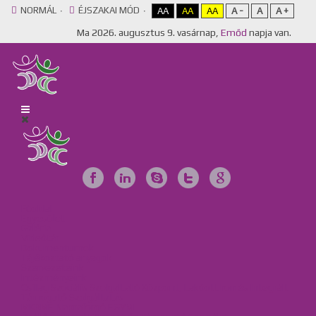
NORMÁL
ÉJSZAKAI MÓD
AA
AA
AA
A -
A
A +
Ma
2026. augusztus 9. vasárnap,
Emőd
napja van.
Főoldal
Egyesület
Galéria
Videótár
Dokumentumok
Tájékoztató anyagok
Szervezeteink
Intézményeink
Csillag Szociális Szolgáltató Központ, Lakóotthon és Integrált
Támogató Szolgáltatás
MKBME Napraforgó EGYMI