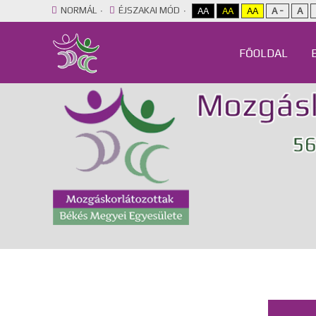
NORMÁL
ÉJSZAKAI MÓD
AA
AA
AA
A -
A
FŐOLDAL