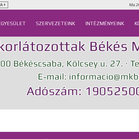
Ma
2
A +
EGYESÜLET
SZERVEZETEINK
INTÉZMÉNYEINK
K