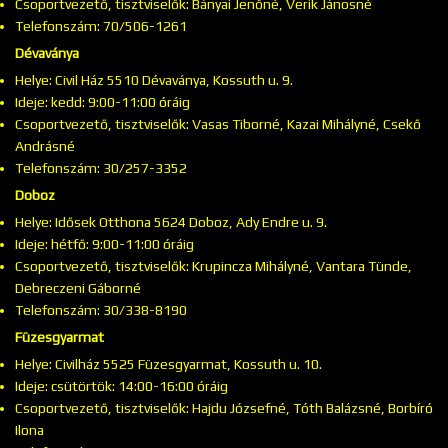
Csoportvezető, tisztviselők: Bányai Jenőné, Verik Jánosné
Telefonszám: 70/506-1261
Dévaványa
Helye: Civil Ház 5510 Dévaványa, Kossuth u. 9.
Ideje: kedd: 9:00-11:00 óráig
Csoportvezető, tisztviselők: Vasas Tiborné, Kazai Mihályné, Csekő
Andrásné
Telefonszám: 30/257-3352
Doboz
Helye: Idősek Otthona 5624 Doboz, Ady Endre u. 9.
Ideje: hétfő: 9:00-11:00 óráig
Csoportvezető, tisztviselők: Krupincza Mihályné, Vantara Tünde,
Debreczeni Gáborné
Telefonszám: 30/338-8190
Füzesgyarmat
Helye: Civilház 5525 Füzesgyarmat, Kossuth u. 10.
Ideje: csütörtök: 14:00-16:00 óráig
Csoportvezető, tisztviselők: Hajdu Józsefné, Tóth Balázsné, Borbíró
Ilona