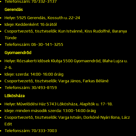
Telefonszám: 70/332-3137
Gerendás
Helye: 5925 Gerendás, Kossuth u. 22-24
Ideje: Keddenként 16 órától
Csoportvezető, tisztviselők: Kun Istvánné, Kiss Rudolfné, Baranya
Tünde
Telefonszám: 06-30-141-3255
Gyomaendrőd
Helye: Rózsakerti Idősek Klubja 5500 Gyomaendrőd, Blaha Lujza u.
2-6.
Ideje: szerda: 14:00-16:00 óráig
Csoportvezető, tisztviselők: Varga János, Farkas Béláné
Telefonszám: 30/493-8159
Lőkösháza
Helye: Művelődési Ház 5743 Lőkösháza, Alapítók u. 17-18.
Ideje: minden második szerda: 13:00-14:00 óráig
Csoportvezető, tisztviselők: Varga István, Dorkóné Nyári Ilona, Lácz
Edit
Telefonszám: 70/333-7003