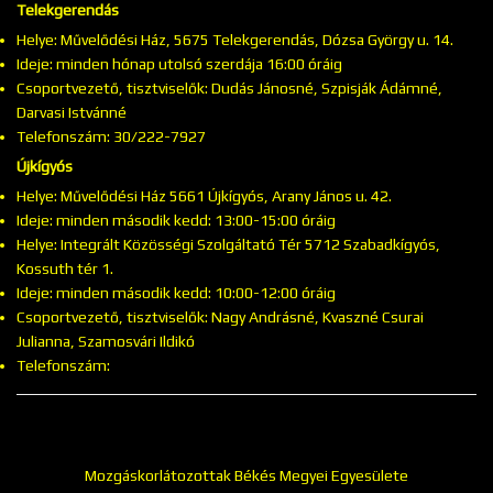
Telekgerendás
Helye: Művelődési Ház, 5675 Telekgerendás, Dózsa György u. 14.
Ideje: minden hónap utolsó szerdája 16:00 óráig
Csoportvezető, tisztviselők: Dudás Jánosné, Szpisják Ádámné,
Darvasi Istvánné
Telefonszám: 30/222-7927
Újkígyós
Helye: Művelődési Ház 5661 Újkígyós, Arany János u. 42.
Ideje: minden második kedd: 13:00-15:00 óráig
Helye: Integrált Közösségi Szolgáltató Tér 5712 Szabadkígyós,
Kossuth tér 1.
Ideje: minden második kedd: 10:00-12:00 óráig
Csoportvezető, tisztviselők: Nagy Andrásné, Kvaszné Csurai
Julianna, Szamosvári Ildikó
Telefonszám:
Mozgáskorlátozottak Békés Megyei Egyesülete