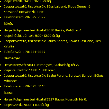
Ideje: szerda: 14:00-16:00 óráig
Csoportvezető, tisztviselők: Sáss Lajosné, Sipos Dénesné,
Krizsánné Botyánszki Judit
Telefonszám: 20/325-7072
Békés
Helye: Polgármesteri Hivatal 5630 Békés, Petőfi u. 4.
Ideje: hétfő, péntek: 9:00-12:00 óráig
Csoportvezető, tisztviselők: Laukó András, Kovács Lászlóné, Illés
Katalin
Telefonszám: 70/334-3397
Bélmegyer
Helye: Könyvtár 5643 Bélmegyer, Szabadság tér 2.
Ideje: csütörtök: 14:00-16:00 óráig
Csoportvezető, tisztviselők: Szabó Ferenc, Bereczki Sándor, Békési
Mihályné
Telefonszám: 20/329-3418
Bucsa
Helye: Polgármesteri Hivatal 5527 Bucsa, Kossuth tér 6.
Ideje: szerda: 9:00-11:00 óráig