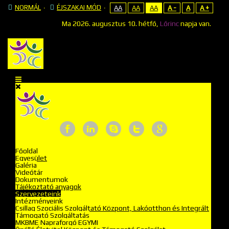
NORMÁL
ÉJSZAKAI MÓD
AA
AA
AA
A -
A
A +
Ma
2026. augusztus 10. hétfő,
Lőrinc
napja van.
Főoldal
Egyesület
Galéria
Videótár
Dokumentumok
Tájékoztató anyagok
Szervezeteink
Intézményeink
Csillag Szociális Szolgáltató Központ, Lakóotthon és Integrált
Támogató Szolgáltatás
MKBME Napraforgó EGYMI