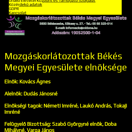
Önálló Életvitel Központ és Támogató Szolgálat
Közérdekű adatok
GDPR
Kapcsolat
Mozgáskorlátozottak Békés
Megyei Egyesülete elnöksége
Elnök: Kovács Ágnes
Alelnök: Dudás Jánosné
Elnökségi tagok: Németi Imréné, Laukó András, Tokaji
Imréné
Felügyelő Bizottság: Szabó Györgyné elnök, Doba
Mihályné, Varga János