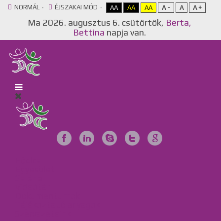
NORMÁL
ÉJSZAKAI MÓD
AA
AA
AA
A -
A
A +
Ma
2026. augusztus 6. csütörtök,
Berta,
Bettina
napja van.
Főoldal
Egyesület
Galéria
Videótár
Dokumentumok
Tájékoztató anyagok
Szervezeteink