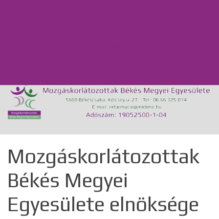
Intézményeink
Csillag Szociális Szolgáltató Központ,
Lakóotthon és Integrált Támogató
Szolgáltatás
MKBME Napraforgó EGYMI
Önálló Életvitel Központ és Támogató
Szolgálat
Közérdekű adatok
GDPR
Kapcsolat
Mozgáskorlátozottak
Békés Megyei
Egyesülete elnöksége