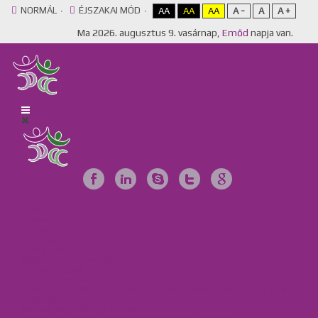
NORMÁL
ÉJSZAKAI MÓD
AA
AA
AA
A -
A
A +
Ma
2026. augusztus 9. vasárnap,
Emőd
napja van.
Főoldal
Egyesület
Galéria
Videótár
Dokumentumok
Tájékoztató anyagok
Szervezeteink
Intézményeink
Csillag Szociális Szolgáltató Központ, Lakóotthon és Integrált
Támogató Szolgáltatás
MKBME Napraforgó EGYMI