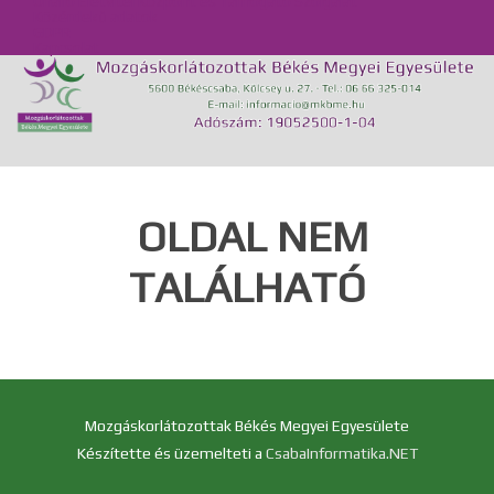
Önálló Életvitel Központ és Támogató Szolgálat
Közérdekű adatok
GDPR
Kapcsolat
OLDAL NEM
TALÁLHATÓ
Mozgáskorlátozottak Békés Megyei Egyesülete
Készítette és üzemelteti a
CsabaInformatika.NET