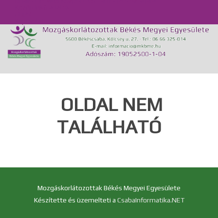
Önálló Életvitel Központ és Támogató Szolgálat
Közérdekű adatok
GDPR
Kapcsolat
OLDAL NEM
TALÁLHATÓ
Mozgáskorlátozottak Békés Megyei Egyesülete
Készítette és üzemelteti a
CsabaInformatika.NET