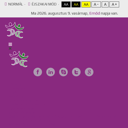
NORMÁL
ÉJSZAKAI MÓD
AA
AA
AA
A -
A
A +
Ma
2026. augusztus 9. vasárnap,
Emőd
napja van.
Főoldal
Egyesület
Galéria
Videótár
Dokumentumok
Tájékoztató anyagok
Szervezeteink
Intézményeink
Csillag Szociális Szolgáltató Központ, Lakóotthon és Integrált
Támogató Szolgáltatás
MKBME Napraforgó EGYMI